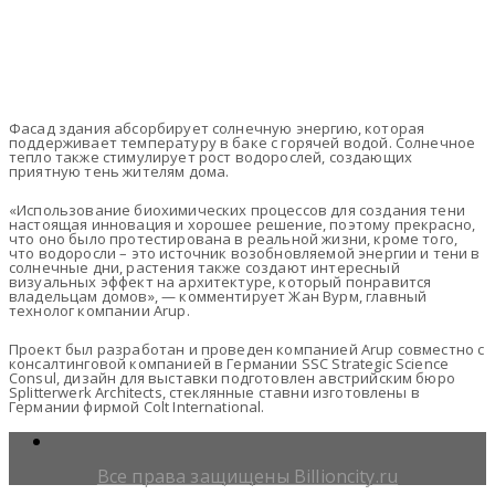
Фасад здания абсорбирует солнечную энергию, которая
поддерживает температуру в баке с горячей водой. Солнечное
тепло также стимулирует рост водорослей, создающих
приятную тень жителям дома.
«Использование биохимических процессов для создания тени
настоящая инновация и хорошее решение, поэтому прекрасно,
что оно было протестирована в реальной жизни, кроме того,
что водоросли – это источник возобновляемой энергии и тени в
солнечные дни, растения также создают интересный
визуальных эффект на архитектуре, который понравится
владельцам домов», — комментирует Жан Вурм, главный
технолог компании Arup.
Проект был разработан и проведен компанией Arup совместно с
консалтинговой компанией в Германии SSC Strategic Science
Consul, дизайн для выставки подготовлен австрийским бюро
Splitterwerk Architects, стеклянные ставни изготовлены в
Германии фирмой Colt International.
Все права защищены Billioncity.ru