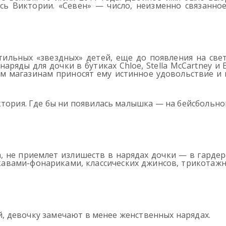
ось Виктории. «Севен» — число, неизменно связанно
тильных «звездных» детей, еще до появления на све
ряды для дочки в бутиках Chloe, Stella McCartney и 
м магазинам приносят ему истинное удовольствие и в
ктория. Где бы ни появилась малышка — на бейсбольно
, не приемлет излишеств в нарядах дочки — в гардер
кавами-фонариками, классических джинсов, трикотаж
ой, девочку замечают в менее женственных нарядах.