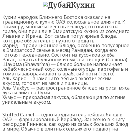
Кухня
Кухни народов Ближнего Востока оказали на
традиционную кухню ОАЭ колоссальное влияние. К
примеру, многие известные блюда, готовятся на
гриле, они пришли в Эмиратскую кухню из соседнего
Ливана и Ирана. Вот самые популярные блюда,
которые обязательно нужно отведать:
Фарид – традиционное блюдо, особенно популярное
в Эмиратской семье в месяц Рамадан, когда его
готовят ежедневно. Состоит из кусочков хлеба
Рагаг, залитых бульоном из мяса и овощей (Салюна)
Шаурма (Shawarma) — блюдо больше напоминает
кебаб: чесночный соус, соленые огурцы, картофель и
томаты заворачивают в арабский роти (тесто).
Аль Харис — знаменито весьма экзотическим
вкусом, готовят из мяса и пшеницы.
Аль Махбус — распространённое блюдо из риса, мяса
лука и лимона Луми.
Хумус — прекрасная закуска, обладающая поистине
уникальным вкусом.
Stuffed Camel — одно из удивительнейших блюд в
ОАЭ — фаршированный верблюд. Занесено в книгу
рекордов Гиннеса, как одно из самых больших блюд
в мире. Обычно в элитных семьях его подают на