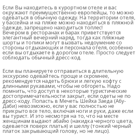
Если Вы находитесь в курортном отеле и вас
окружают преимущественно европейцы, то можно
одеваться в обычную одежду. На территории отеля,
у бассейна и на пляже можно находиться в пляжной
одежде, запрещено находиться топлес!
Вечером в ресторанах и барах приветствуется
элегантный вечерний наряд, тогда как пляжные
шорты и топики могут вызвать недоумение со
стороны отдыхающих и персонала отеля, особенно
если вы отдыхаете в дорогом отеле. Просто следует
соблюдать обычный дресс-код.
Если вы планируете отправиться в длительную
экскурсию одевайтесь проще и скромнее,
рекомендуется надеть брюки и легкую кофту с
длинными рукавами, чтобы не обгореть. Надо
помнить, что доступ в некоторые туристические
достопримечательности закрыт, если одеты не по
дресс-коду. Попасть в Мечеть Шейха Заеда (Абу-
Даби) невозможно, если у вас полностью не
прикрыто все тело, включая ноги и руки, даже если
вы турист. И это несмотря на то, что на месте
женщинам выдают абайю (накидка черного цвета,
одевается поверх платья) и шеллу (тонкий черный
платок закрывающий голову, но не лицо).