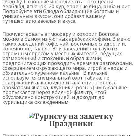
свадьбу. Основные ингредиенты – это целый
верблюд, ягненок, 20 кур, вареные яйца, рыба и рис.
Попробуйте эти блюда обладающие богатым и
уникальным вкусом, они добавят вашему
путешествию веселья и вкуса.
Прочувствовать атмосферу и колорит Востока
можно в одном из уютных арабских кофеен. В меню
таких заведений кофе, чай, восточные сладости и,
конечно же, кальян. Эти заведения пользуются
огромным спросом у местных жителей, ведущих
размеренный и спокойный образ жизни,
предпочитающих проводить время за разговорами,
созерцанием окружающего мира, игрой в нарды и
обязательно курением кальяна. В кальяне
используются специальный сорт табака, не
содержащий алкалоидов и галлюциногенов, с
ароматами яблока, клубники, розы. Дым в кальяне
пропускается через водяной фильтр, чтоб
обусловлено конструкцией, и доходит до
курильщика охлажденным.
Праздники
Праздники можно условно разделить на светские и