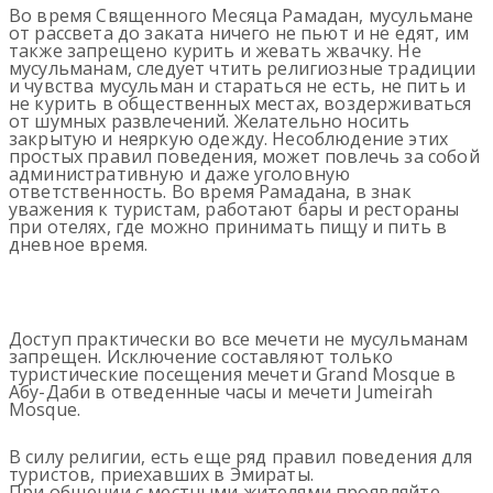
Во время Священного Месяца Рамадан, мусульмане
от рассвета до заката ничего не пьют и не едят, им
также запрещено курить и жевать жвачку. Не
мусульманам, следует чтить религиозные традиции
и чувства мусульман и стараться не есть, не пить и
не курить в общественных местах, воздерживаться
от шумных развлечений. Желательно носить
закрытую и неяркую одежду. Несоблюдение этих
простых правил поведения, может повлечь за собой
административную и даже уголовную
ответственность. Во время Рамадана, в знак
уважения к туристам, работают бары и рестораны
при отелях, где можно принимать пищу и пить в
дневное время.
Доступ практически во все мечети не мусульманам
запрещен. Исключение составляют только
туристические посещения мечети Grand Mosque в
Абу-Даби в отведенные часы и мечети Jumeirah
Mosque.
В силу религии, есть еще ряд правил поведения для
туристов, приехавших в Эмираты.
При общении с местными жителями проявляйте