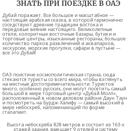
ЗНАТЬ ПРИ ПОЕЗДКЕ В ОАЭ
Дубай поражает. Все большое и масштабное —
настоящая арабская сказка, в которой гармонично
соседствуют древние традиции востока и
передовые веяния настоящего. Великолепные
отели, колоритные восточные базары, бутики и
торговые центры, изысканные рестораны, большое
количество парков развлечений и аквапарков,
экскурсии, морские прогулки, сафари в пустыне —
все это Дубай!
ОАЭ поистине космополитическая страна, сюда
стекаются туристы со всего мира, чтобы взглянуть
на местные достопримечательности. Туристов
много, особенно русских, они могут посетить самый
большой в мире торговый центр «Дубай Молл»,
расположенный в новом деловом районе Даун Таун
и посмотреть на Бурдж-Халифу — самый высокий в
мире небоскреб, напоминающий по форме
сталагмит.
Высота небоскрёба 828 метров и состоит из 163-х
этажей здания, вмещает 9 отелей и систему