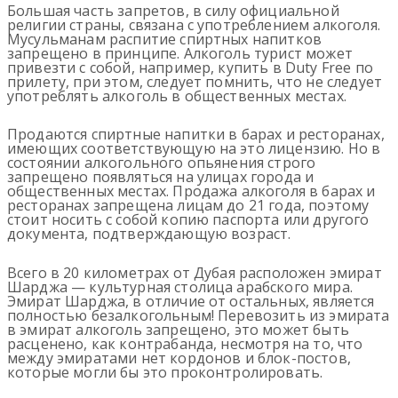
Большая часть запретов, в силу официальной
религии страны, связана с употреблением алкоголя.
Мусульманам распитие спиртных напитков
запрещено в принципе. Алкоголь турист может
привезти с собой, например, купить в Duty Free по
прилету, при этом, следует помнить, что не следует
употреблять алкоголь в общественных местах.
Продаются спиртные напитки в барах и ресторанах,
имеющих соответствующую на это лицензию. Но в
состоянии алкогольного опьянения строго
запрещено появляться на улицах города и
общественных местах. Продажа алкоголя в барах и
ресторанах запрещена лицам до 21 года, поэтому
стоит носить с собой копию паспорта или другого
документа, подтверждающую возраст.
Всего в 20 километрах от Дубая расположен эмират
Шарджа — культурная столица арабского мира.
Эмират Шарджа, в отличие от остальных, является
полностью безалкогольным! Перевозить из эмирата
в эмират алкоголь запрещено, это может быть
расценено, как контрабанда, несмотря на то, что
между эмиратами нет кордонов и блок-постов,
которые могли бы это проконтролировать.