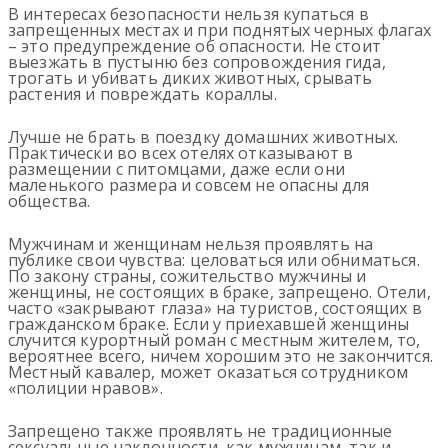
В интересах безопасности нельзя купаться в
запрещенных местах и при поднятых черных флагах
– это предупреждение об опасности. Не стоит
выезжать в пустыню без сопровождения гида,
трогать и убивать диких животных, срывать
растения и повреждать кораллы.
Лучше не брать в поездку домашних животных.
Практически во всех отелях отказывают в
размещении с питомцами, даже если они
маленького размера и совсем не опасны для
общества.
Мужчинам и женщинам нельзя проявлять на
публике свои чувства: целоваться или обниматься.
По закону страны, сожительство мужчины и
женщины, не состоящих в браке, запрещено. Отели,
часто «закрывают глаза» на туристов, состоящих в
гражданском браке. Если у приехавшей женщины
случится курортный роман с местным жителем, то,
вероятнее всего, ничем хорошим это не закончится.
Местный кавалер, может оказаться сотрудником
«полиции нравов».
Запрещено также проявлять не традиционные
сексуальные наклонности, как мужчинам, так и