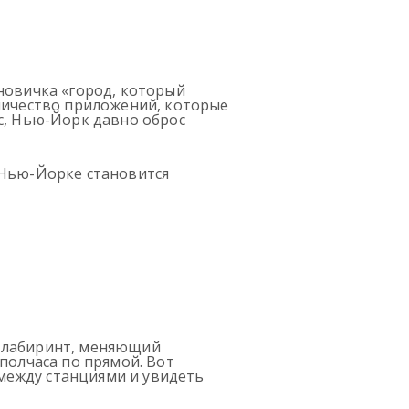
новичка «город, который
оличество приложений, которые
с, Нью-Йорк давно оброс
 Нью-Йорке становится
й лабиринт, меняющий
полчаса по прямой. Вот
между станциями и увидеть