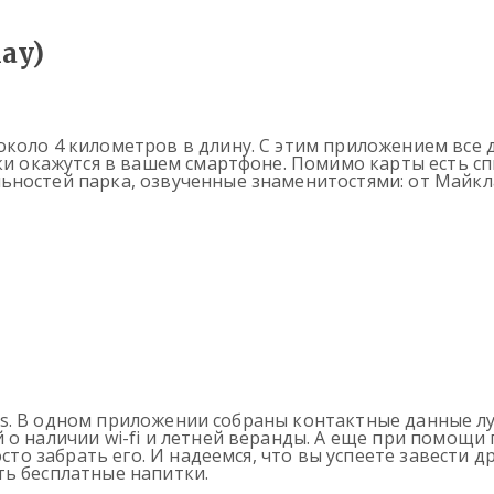
lay)
около 4 километров в длину. С этим приложением все
дки окажутся в вашем смартфоне. Помимо карты есть с
ьностей парка, озвученные знаменитостями: от Майкл
ucks. В одном приложении собраны контактные данные л
 о наличии wi-fi и летней веранды. А еще при помощ
осто забрать его. И надеемся, что вы успеете завести 
ть бесплатные напитки.