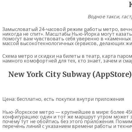
Водное такси, гас
Замысловатый 24-часовой режим работы метро, вечна
никогда не спит». Масштабы Нью-Йорка могут казать
помогут вам чувствовать себя уверенно в «каменных
массой высокотехнологичных сервисов, делающих жиз
Схема метро и скидки на билеты в театр, карта пар
намного комофортней для тех, кто знает, зачем и сма
New York City Subway (AppStore)
Цена: бесплатно, есть покупки внутри приложения
Нью-Йоркское метро — крупнейшее в мире: более 45
конфигурацию: один и тот же маршрут утром может за
почему тут не обойтись без этого приложения. Пом
перечень линий с указанием времени работы и техни