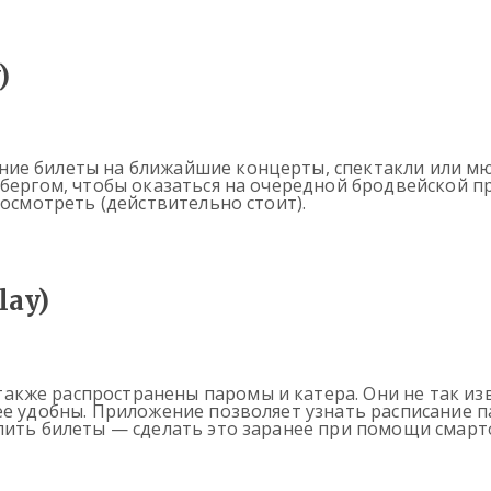
)
ие билеты на ближайшие концерты, спектакли или мю
рбергом, чтобы оказаться на очередной бродвейской п
посмотреть (действительно стоит).
lay)
кже распространены паромы и катера. Они не так изв
ее удобны. Приложение позволяет узнать расписание 
пить билеты — сделать это заранее при помощи смартф