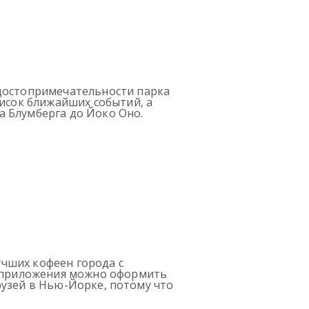
 достопримечательности парка
писок ближайших событий, а
а Блумберга до Йоко Оно.
учших кофеен города с
и приложения можно оформить
друзей в Нью-Йорке, потому что