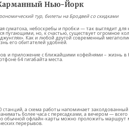
Карманный Нью-Йорк
трономический тур, билеты на Бродвей со скидками
я суматоха, небоскребы и пробки — так выглядит для 
ся пугающими, но, к счастью, существует огромное к
 джунглях». Как и любой другой современный мегаполи
нь его обитателей удобней.
омов и приложение с ближайшими кофейнями – жизнь в
ртфоне 64 гигабайта места.
0 станций, а схема работы напоминает заколдованны
нимать более часа с пересадками, а вечером — всего 
имо обычной офлайн-карты можно проложить маршрут 
ческих перерывов.