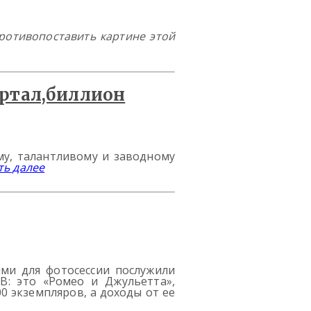
противопоставить картине этой
му, талантливому и заводному
ть далее
ями для фотосессии послужили
B: это «Ромео и Джульетта»,
0 экземпляров, а доходы от ее