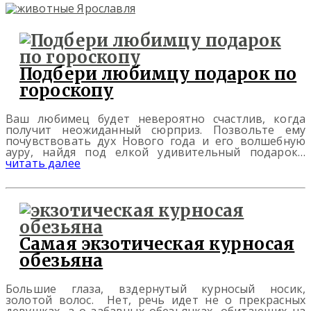
Подбери любимцу подарок по
гороскопу
Ваш любимец будет невероятно счастлив, когда
получит неожиданный сюрприз. Позвольте ему
почувствовать дух Нового года и его волшебную
ауру, найдя под елкой удивительный подарок…
читать далее
Самая экзотическая курносая
обезьяна
Большие глаза, вздернутый курносый носик,
золотой волос. Нет, речь идет не о прекрасных
девушках, а о забавных обезьянках, обитающих на