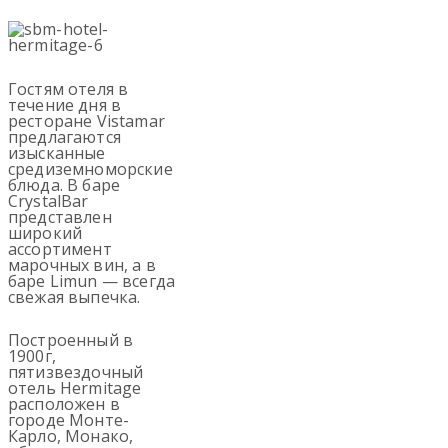
Гостям отеля в
течение дня в
ресторане Vistamar
предлагаются
изысканные
средиземноморские
блюда. В баре
CrystalBar
представлен
широкий
ассортимент
марочных вин, а в
баре Limun — всегда
свежая выпечка.
Построенный в
1900г,
пятизвездочный
отель Hermitage
расположен в
городе Монте-
Карло, Монако,