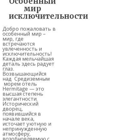
Особенный
мир
исключительности
Добро пожаловать в
особенный мир –
мир, где
встречаются
увлеченность и
исключительность!
Каждая мельчайшая
деталь здесь радует
глаз.
Возвышающийся
над Средиземным
морем отель
Hermitage — это
высшая степень
элегантности.
Исторический
дворец,
появившийся в
начале века,
источает уютную и
непринужденную
атмосферу,
возобновляемую с