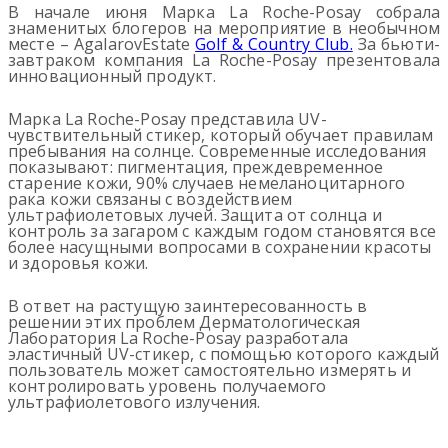
В начале июня Марка La Roche-Posay собрала
знаменитых блогеров на мероприятие в необычном
месте – AgalarovEstate
Golf & Country Club.
За бьюти-
завтраком компания La Roche-Posay презентовала
инновационный продукт.
Марка La Roche-Posay представила UV-
чувствительный стикер, который обучает правилам
пребывания на солнце. Современные исследования
показывают: пигментация, преждевременное
старение кожи, 90% случаев немеланоцитарного
рака кожи связаны с воздействием
ультрафиолетовых лучей. Защита от солнца и
контроль за загаром с каждым годом становятся все
более насущными вопросами в сохранении красоты
и здоровья кожи.
В ответ на растущую заинтересованность в
решении этих проблем Дерматологическая
Лаборатория La Roche-Posay разработала
эластичный UV-стикер, с помощью которого каждый
пользователь может самостоятельно измерять и
контролировать уровень получаемого
ультрафиолетового излучения.