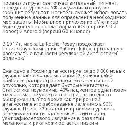
проанализирует светочувствительный пигмент,
определит уровень УФ-излучения и сразу же
сообщит результат. Носитель сможет использовать
полученные данные для определения необходимых
мер защиты. Мобильное приложение UV-стикер
будет доступно на платформах iOS (версий 9.0 и
новее) и Android (версий 6.0 и новее).
В 2017 г. марка La Roche-Posay продолжает
социальную кампанию #яСкинЧекер, призванную
рассказать о важности регулярной диагностики
родинок/
Ежегодно в России диагностируется до 9 000 новых
случаев заболевания меланомой, являющейся
наиболее распространенной злокачественной
опухолью, которая дает быстрые метастазы.
Статистика неумолима: 40% пациентов с диагнозом
«меланома» не удается спасти из-за позднего
обнаружения, в то время как при ранней
диагностике это заболевание излечимо в 90%
случаев. При всей важности проблемы уровень
осведомленности населения России о роли
ультрафиолетового излучения в развитии
меланомы и рака кожи остается низким.