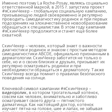
Именно поэтому La Roche-Posay, являясь социально
ответственной маркой, в 2015 г. запустила проект
#яСкинЧекер – глобальную социальную кампанию,
призывающую людей своевременно и регулярно
проводить самодиагностику родинок и при первых
подозрениях на злокачественное новообразование
обращаться к специалистам. В этом году кампания
#яСкинЧекер продолжится и станет еще более
охватной.
СкинЧекер – человек, который знает о важности
диагностики родинок и знаком с простым методом
самодиагностики ABCDE, официально признанным в
дерматологии. СкинЧекер заботится не только о
себе, но и о своих близких и друзьях, призывает их
регулярно осматривать родинки и при
необходимости обращаться к дерматологу. Также
СкинЧекер всегда помнит о правилах безопасного
поведения на солнце.
Ключевой символ кампании #яСкинЧекер –
видеоролик
, в котором трогательный котёнок,
совсем как человек, внимательно и заботливо
осматривает своего друга — пятнистого
далматинца. Как настоящий доктор, котёнок
изучает пятна на голове, шее и лапах, не забывая