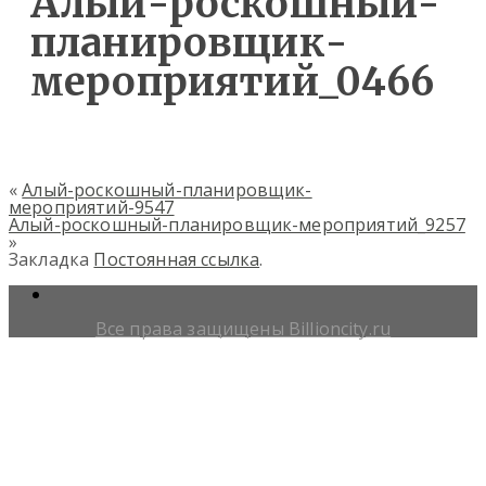
Алый-роскошный-
планировщик-
мероприятий_0466
«
Алый-роскошный-планировщик-
мероприятий-9547
Алый-роскошный-планировщик-мероприятий_9257
»
Закладка
Постоянная ссылка
.
Все права защищены Billioncity.ru