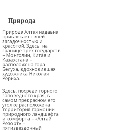
Природа
Природа Алтая издавна
привлекает своей
загадочностью и
красотой. Здесь, на
границе трех государств
– Монголии, Китая и
Казахстана –
расположена гора
Белуха, вдохновившая
художника Николая
Рериха.
Здесь, посреди горного
заповедного края, в
самом прекрасном его
уголке расположена
территория гармонии
природного ландшафта
и комфорта – «Алтай
Резорт» –
пятизвездочный