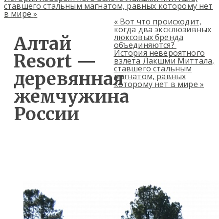
ставшего стальным магнатом, равных которому нет
в мире
»
«
Вот что происходит,
когда два эксклюзивных
люксовых бренда
Алтай
объединяются?
История невероятного
Resort —
взлета Лакшми Миттала,
ставшего стальным
деревянная
магнатом, равных
которому нет в мире
»
жемчужина
России