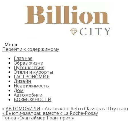
Меню
Перейти к содержимому
Главная
Образ жизни
Путешествия
Отели и курорты
ГАСТРОНОМИЯ
Дизайн
Недвижимость
Дом
Автомобили
ВОЗМОЖНОСТИ
»
АВТОМОБИЛИ
» Автосалон Retro Classics в Штутгар
«
Бьюти-завтрак вместе с La Roche-Posay
Гонка «Олдтаймер Гран-при»
»