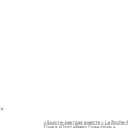
те
«
Бьюти-завтрак вместе с La Roche-
Гонка «Олдтаймер Гран-при»
»