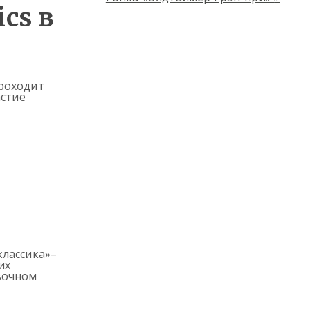
ics в
роходит
астие
классика»–
их
вочном