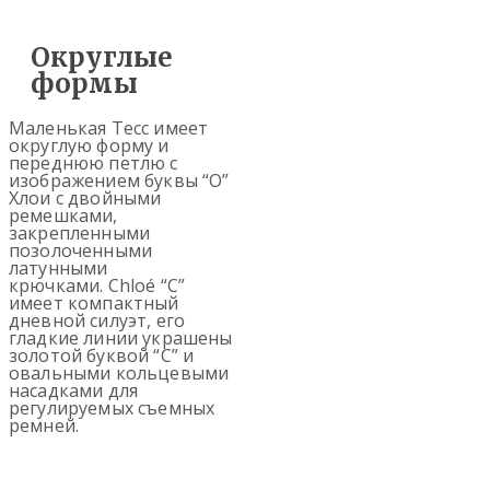
Округлые
формы
Маленькая Тесс имеет
округлую форму и
переднюю петлю с
изображением буквы “О”
Хлои с двойными
ремешками,
закрепленными
позолоченными
латунными
крючками. Chloé “C”
имеет компактный
дневной силуэт, его
гладкие линии украшены
золотой буквой “C” и
овальными кольцевыми
насадками для
регулируемых съемных
ремней.