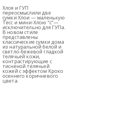
Хлоя и ГУП
переосмыслили две
сумки Хлои — маленькую
Тесс и мини-Хлою “с”—
исключительно для ГУПа.
В новом стиле
представлены
классические сумки дома
из натуральной белой и
светло-бежевой гладкой
телячьей кожи,
контрастирующие с
тисненой телячьей
кожей с эффектом Кроко
осеннего коричневого
цвета.