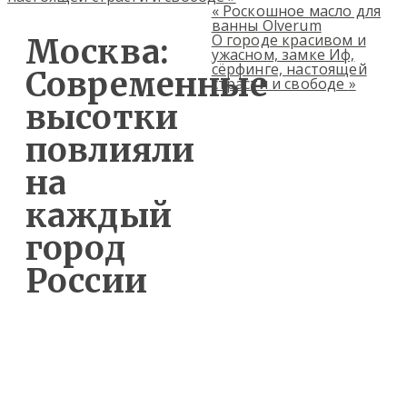
«
Роскошное масло для
ванны Olverum
О городе красивом и
Москва:
ужасном, замке Иф,
сёрфинге, настоящей
Современные
страсти и свободе
»
высотки
повлияли
на
каждый
город
России