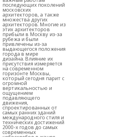
последующих поколений
московских
архитекторов, а также
множества других
архитекторов. Многие из
этих архитекторов
прибыли в Москву из-за
рубежа и были
привлечены из-за
выдающегося положения
города в мире
дизайна. Влияние их
присутствия измеряется
на современном
горизонте Москвы,
который сегодня парит с
огромной
вертикальностью и
ощущением
подавляющего
движения,
спроектированных от
самых ранних зданий
международного стиля и
технических достижений
2000-х годов до самых
современных
небоскребов в жанре