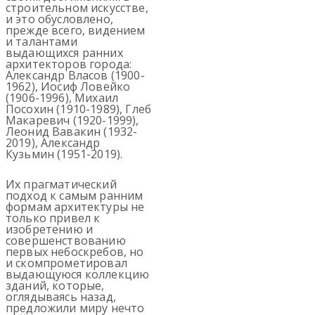
строительном искусстве,
и это обусловлено,
прежде всего, видением
и талантами
выдающихся ранних
архитекторов города:
Александр Власов (1900-
1962), Иосиф Ловейко
(1906-1996), Михаил
Посохин (1910-1989), Глеб
Макаревич (1920-1999),
Леонид Вавакин (1932-
2019), Александр
Кузьмин (1951-2019).
Их прагматический
подход к самым ранним
формам архитектуры не
только привел к
изобретению и
совершенствованию
первых небоскребов, но
и скомпрометировал
выдающуюся коллекцию
зданий, которые,
оглядываясь назад,
предложили миру нечто