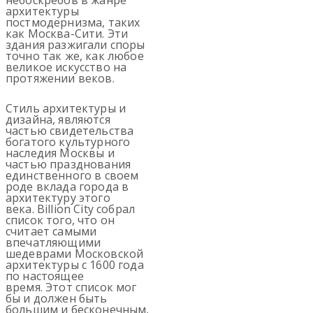
архитектуры
постмодернизма, таких
как Москва-Сити. Эти
здания разжигали споры
точно так же, как любое
великое искусство на
протяжении веков.
Стиль архитектуры и
дизайна, являются
частью свидетельства
богатого культурного
наследия Москвы и
частью празднования
единственного в своем
роде вклада города в
архитектуру этого
века. Billion City собрал
список того, что он
считает самыми
впечатляющими
шедеврами Московской
архитектуры с 1600 года
по настоящее
время. Этот список мог
бы и должен быть
большим и бесконечным,