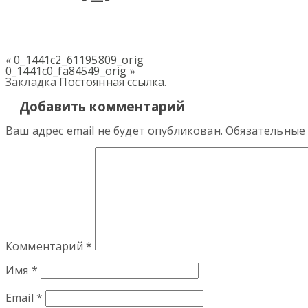
«
0_1441c2_61195809_orig
0_1441c0_fa84549_orig
»
Закладка
Постоянная ссылка
.
Добавить комментарий
Ваш адрес email не будет опубликован.
Обязательные
Комментарий
*
Имя
*
Email
*