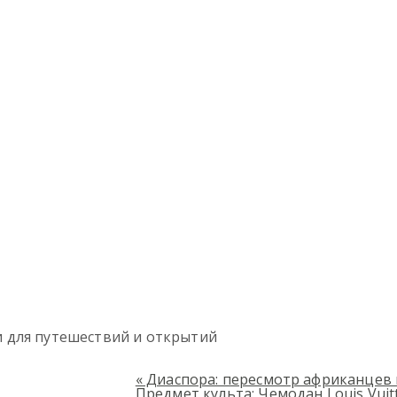
ти для путешествий и открытий
«
Диаспора: пересмотр африканцев 
Предмет культа: Чемодан Louis Vui