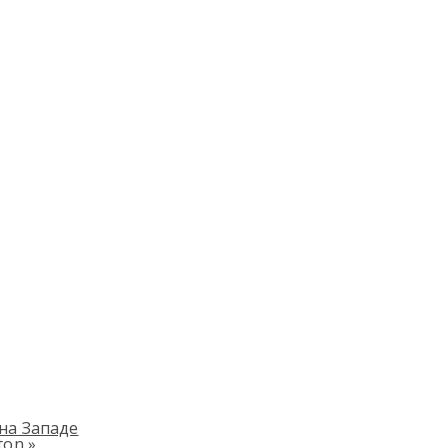
на Западе
tton
»