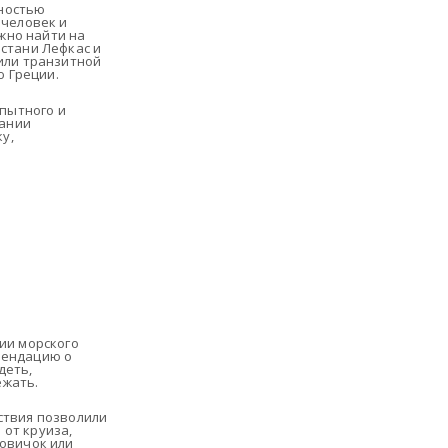
лностью
 человек и
жно найти на
истани Лефкас и
 или транзитной
 Греции.
пытного и
пании
у,
рии морского
мендацию о
деть,
ежать.
ствия позволили
 от круиза,
новичок или