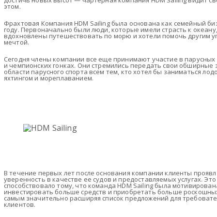
достичь новых высот — чартерная компания HDM Sailing видит с
этом.
Фрахтовая Компания HDM Sailing была основана как семейный биз
году. Первоначально были люди, которые имели страсть к океану
вдохновлены путешествовать по морю и хотели помочь другим у
мечтой.
Сегодня члены компании все еще принимают участие в парусных 
и чемпионских гонках. Они стремились передать свои обширные 
области парусного спорта всем тем, кто хотел бы заниматься лод
яхтингом и мореплаванием.
В течение первых лет после основания компании клиенты прояв
уверенность в качестве ее судов и предоставляемых услугах. Это
способствовало тому, что команда HDM Sailing была мотивирован
инвестировать больше средств и приобретать больше роскошных
самым значительно расширяя список предложений для требоват
клиентов.