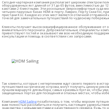
Сегодня чартерная компания располагает широким спектром по
оборудованных яхт длиной от 31 до 65 футов, вместимостью до 12
каютами 2-6 местными. Эти роскошные сверхкомфортные суда мо
четырех парусных базах HDM: в порту Лаврио, Порту Скиатос, пр
пристани Кос. Каждое из этих мест является отличной отправной
точкой для замечательных путешествий по чудесному побережью
Клиенты получает высококвалифицированное обслуживание от о
внимательного персонала. Доброжелательные специалисты ком
приветствуют гостей и оказывают им всю необходимую поддержк
консультации и помощь в соответствии с их запросами.
Так клиенты, которые с нетерпением ждут своего первого в исто
путешествия на греческие острова, могут получить ценную реко
лучшем маршруте для выбора, самых красивых бухтах, чтобы уви
защищенных портах для посещения и опасных местах, чтобы изб
Компания
HDM Sailing
позаботилась о том, чтобы морские путеше
вам полностью расслабиться и получить настоящее удовольствие
знакомства с новыми местами и качественного сервиса, будь то 