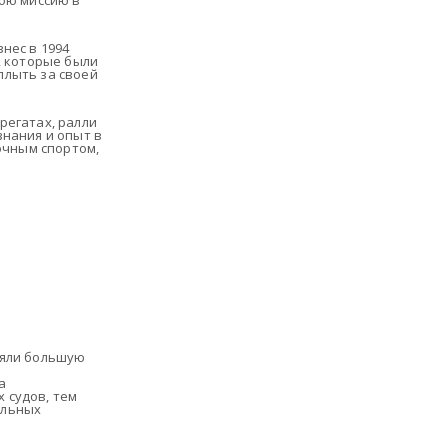
вою миссию в
нес в 1994
, которые были
плыть за своей
регатах, ралли
знания и опыт в
очным спортом,
ляли большую
а
 судов, тем
ельных