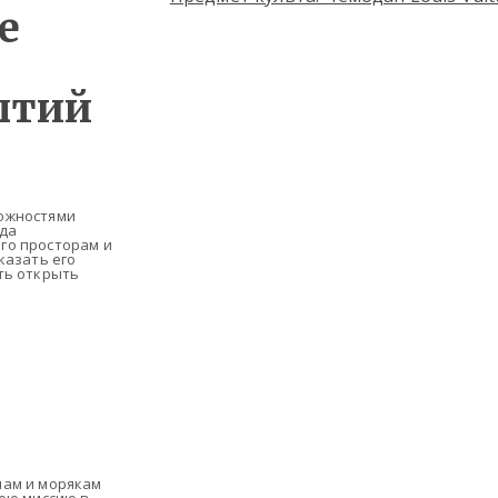
е
ытий
можностями
да
го просторам и
казать его
ть открыть
нам и морякам