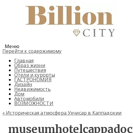
Меню
Перейти к содержимому
Главная
Образ жизни
Путешествия
Отели и курорты
ГАСТРОНОМИЯ
Дизайн
Недвижимость
Дом
Автомобили
ВОЗМОЖНОСТИ
«
Историческая атмосфера Ухчисар в Каппадокии
museumhotelcappadoc