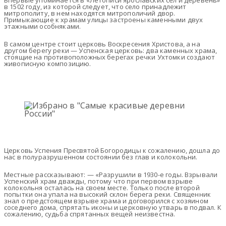
Впервые упоминается в «Летописи ярославских сел и деревень»
в 1502 году, из которой следует, что село принадлежит
митрополиту, в нем находятся митрополичий двор.
Примыкающие к храмам улицы застроены каменными двух
этаж­ными особняками.
В самом центре стоит церковь Воскресения Христова, а на
другом берегу реки — Успенская церковь: два каменных храма,
стоящие на противополож­ных берегах речки Ухтомки создают
живописную композицию.
Церковь Успения Пресвятой Богородицы к сожалению, дошла до
нас в полуразрушенном состоянии без глав и колокольни.
Местные рассказывают: — «Разрушили в 1930-е годы. Взрывали
Успенский храм дважды, потому что при первом взрыве
колокольня осталась на своем месте. Только после второй
попытки она упала на высокий склон берега реки. Священник
знал о предстоящем взрыве храма и договорился с хозяином
соседнего дома, спрятать иконы и церковную утварь в подвал. К
сожалению, судьба спрятанных вещей неизвестна.