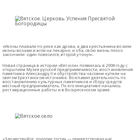
«Иконы плавали по реке как дрова, а два крестьянина возили
иконы возами и жгли на пекарне, и оба, свою жизнь плохо
закончили: один повесился, второй утонул».
Новая страница в истории «Вятское» появилась в 2008 году с
открытием Музея русской предприимчивости, восстановления
памят­ника Александру II и обустройства часовни-купели на
святом Ерехтанском источнике. Возглавил деятельность по
восстановлению культурных памятников и сбору средств
местный предприниматель. По его инициативе начались
реставрационные работы и в Воскресенском храме.
«Здравствуйте, дорогие гости»,— приветствовал нас