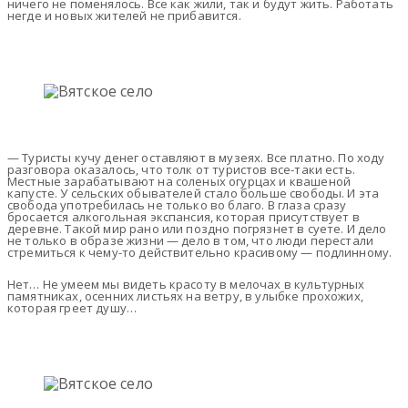
ничего не поменялось. Все как жили, так и будут жить. Работать
негде и новых жителей не прибавится.
— Туристы кучу денег оставляют в музеях. Все платно. По ходу
разговора оказалось, что толк от туристов все-таки есть.
Местные зарабатывают на соленых огурцах и квашеной
капусте. У сельских обывателей стало больше свободы. И эта
свобода употребилась не только во благо. В глаза сразу
бросается алкогольная экспансия, которая присутствует в
деревне. Такой мир рано или поздно погрязнет в суете. И дело
не только в образе жизни — дело в том, что люди перестали
стремиться к чему-то действительно красивому — подлинному.
Нет… Не умеем мы видеть красоту в мелочах в культурных
памятниках, осенних листьях на ветру, в улыбке прохожих,
которая греет душу…