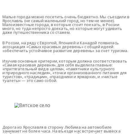
Малые города можно посетить очень бюджетно. Мы съездили в
Ярославль (не самый маленький город, но тем не менее).
Малоизвестные города, в которые стоит поехать, в России
много, но туда непросто доехать, но которые могут удивить
даже путешественника со стажем.
В России, на ряду с Европой, Японией и Канадой появилась
ассоциация «Самых красивых деревень» с общей идеей
«обеспечить устойчивое развитие деревень» за счет туризма.
Изучив основные критерии, которым должна соответствовать
«Самая красивая деревня», для себя выделила главные:
«притягательный вид в целом», «памятники культурного
и природного наследия», «точки организованного питания для
туристов», «традиции», «праздники и ярмарки», и «чистые
туалеты» — это само собой.
Дорога из Ярославля в сторону Любима на автомобиле
занимает не более часа. На въезде нас встречает вывеска