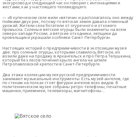
экскурсовод и следующий час он говорил с интонациями и
жестами, как у настоящего телеведущего.
— «В купеческом селе жили «вятичи» и располагалось оно между
поймами двух рек, потому-то вятская земля давала отменный
урожай. Жители села богатели от огуречного и отхожего
промысла. Соленые вятские огур­цы были знамениты на всем
северо-западе России, а вятские отходники, лепщики да
кровельщики украшали особняки Санкт-Петербурга».
Настоящих историй о предприимчивости в экспозиции музея
две: про соленые огурцы, которыми славилось Вятское, их
возили даже на продажу в Архангельск и про Петра Телушкина,
который без лесов починил крыло ангела на шпиле
Петропавловской крепости в Санкт-Петербурге.
Два этажа коллекции музея русской предприимчивости
занимают музыкальные инструменты. Есть музей ангелов, где
по стенам на полках стоят фигурки ангелов всех видов. В
политехническом музее собраны ретро-телефоны, печатные
машинки, приемники, телевизоры, магнитофоны…