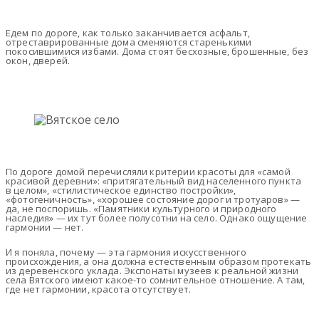
Едем по дороге, как только заканчивается асфальт,
отреставрированные дома сменяются старенькими
покосившимися избами. Дома стоят бесхозные, брошенные, без
окон, дверей.
По дороге домой перечисляли критерии красоты для «самой
красивой деревни»: «притягательный вид населенного пункта
в целом», «стилистическое единство постройки»,
«фотогеничность», «хорошее состояние дорог и тротуаров» —
да, не поспоришь. «Памятники культурного и природного
наследия» — их тут более полусотни на село. Однако ощущение
гармонии — нет.
И я поняла, почему — эта гармония искусственного
происхождения, а она должна естественным образом протекать
из деревенского уклада. Экспонаты музеев к реальной жизни
села Вятского имеют какое-то сомнительное отношение. А там,
где нет гармонии, красота отсутствует.