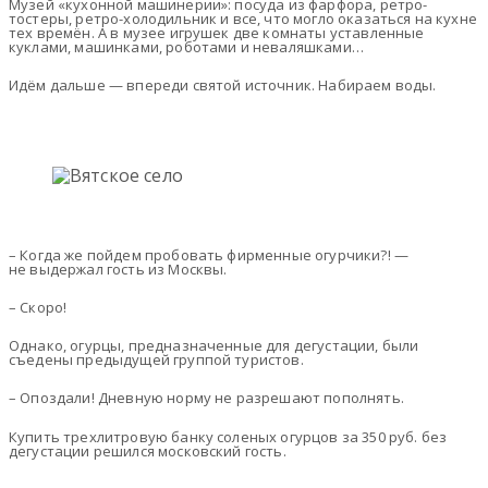
Музей «кухонной машинерии»: посуда из фарфора, ретро-
тостеры, ретро-холодильник и все, что могло оказаться на кухне
тех времён. А в музее игрушек две комнаты уставленные
куклами, машинками, роботами и неваляшками…
Идём дальше — впереди святой источник. Набираем воды.
– Когда же пойдем пробовать фирменные огурчики?! —
не выдержал гость из Москвы.
– Скоро!
Однако, огурцы, предназначенные для дегустации, были
съедены предыдущей группой туристов.
– Опоздали! Дневную норму не разрешают пополнять.
Купить трехлитровую банку соленых огурцов за 350 руб. без
дегустации решился московский гость.