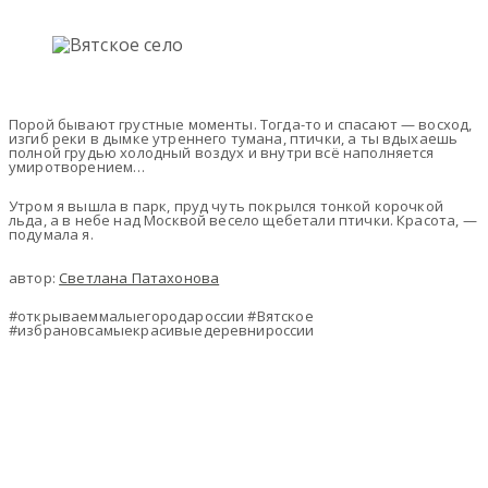
Порой бывают грустные моменты. Тогда-то и спасают — восход,
изгиб реки в дымке утреннего тумана, птички, а ты вдыхаешь
полной грудью холодный воздух и внутри всё наполняется
умиротворением…
Утром я вышла в парк, пруд чуть покрылся тонкой корочкой
льда, а в небе над Москвой весело щебетали птички. Красота, —
подумала я.
автор:
Светлана Патахонова
#открываеммалыегородароссии #Вятское
#избрановсамыекрасивыедеревнироссии