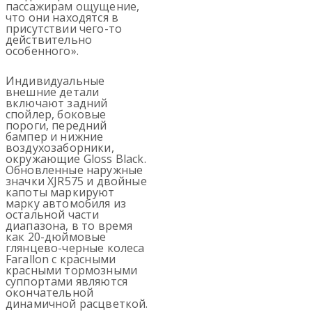
пассажирам ощущение,
что они находятся в
присутствии чего-то
действительно
особенного».
Индивидуальные
внешние детали
включают задний
спойлер, боковые
пороги, передний
бампер и нижние
воздухозаборники,
окружающие Gloss Black.
Обновленные наружные
значки XJR575 и двойные
капоты маркируют
марку автомобиля из
остальной части
диапазона, в то время
как 20-дюймовые
глянцево-черные колеса
Farallon с красными
красными тормозными
суппортами являются
окончательной
динамичной расцветкой.