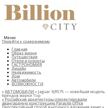
Меню
Перейти к содержимому
Главная
Образ жизни
Путешествия
Отели и курорты
ГАСТРОНОМИЯ
Дизайн
Недвижимость
Дом
Автомобили
ВОЗМОЖНОСТИ
»
АВТОМОБИЛИ
» Jaguar XJR575 — новейшая модель
брендов марки Top
«
Российские архитекторы спроектировали
авангардную конструкцию Parasite Office
Перспективный способ выгодного вложения денег
»