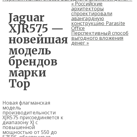
«
Российские
архитекторы
спроектировали
Jaguar
авангардную
конструкцию Parasite
XJR575 —
Office
Перспективный способ
новейшая
выгодного вложения
денег
»
модель
брендов
марки
Top
Новая флагманская
модель
производительности
XJR575 присоединяется к
диапазону XJ с
повышенной
мощностью от 550 до