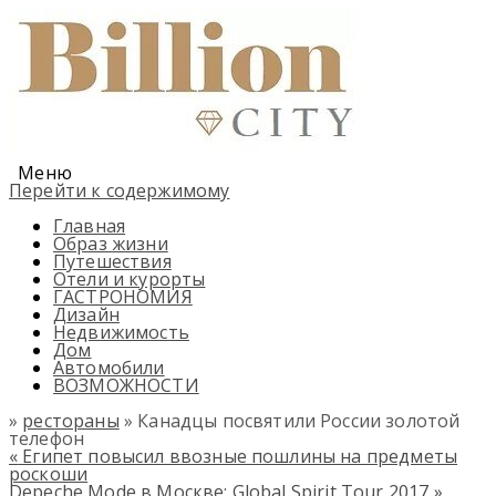
Меню
Перейти к содержимому
Главная
Образ жизни
Путешествия
Отели и курорты
ГАСТРОНОМИЯ
Дизайн
Недвижимость
Дом
Автомобили
ВОЗМОЖНОСТИ
»
рестораны
» Канадцы посвятили России золотой
телефон
«
Египет повысил ввозные пошлины на предметы
роскоши
Depeche Mode в Москве: Glоbal Sрirit Tоur 2017
»