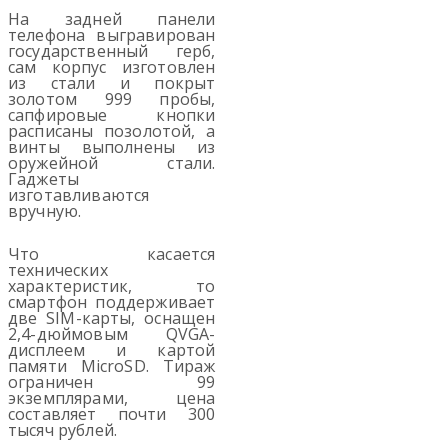
На задней панели
телефона выгравирован
государственный герб,
сам корпус изготовлен
из стали и покрыт
золотом 999 пробы,
сапфировые кнопки
расписаны позолотой, а
винты выполнены из
оружейной стали.
Гаджеты
изготавливаются
вручную.
Что касается
технических
характеристик, то
смартфон поддерживает
две SIM-карты, оснащен
2,4-дюймовым QVGA-
дисплеем и картой
памяти MicroSD. Тираж
ограничен 99
экземплярами, цена
составляет почти 300
тысяч рублей.