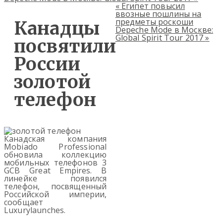
«
Египет повысил
ввозные пошлины на
предметы роскоши
Канадцы
Depeche Mode в Москве:
Glоbal Sрirit Tоur 2017
»
посвятили
России
золотой
телефон
Канадская компания
Mobiado Professional
обновила коллекцию
мобильных телефонов 3
GCB Great Empires. В
линейке появился
телефон, посвященный
Российской империи,
сообщает
Luxurylaunches.