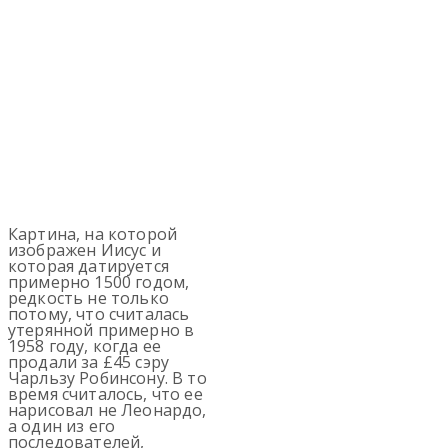
Картина, на которой
изображен Иисус и
которая датируется
примерно 1500 годом,
редкость не только
потому, что считалась
утерянной примерно в
1958 году, когда ее
продали за £45 сэру
Чарльзу Робинсону. В то
время считалось, что ее
нарисовал не Леонардо,
а один из его
последователей,