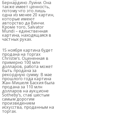
Бернардино Луини. Она
также имеет ценность,
потому что это лишь
одна из менее 20 картин,
которые имеют
авторство да Винчи.
Кроме того, Salvator
Mundi – единственная
картина, находящаяся в
частных руках.
15 ноября картина будет
продана на торгах
Christie’s. Оцененная в
примерно 100 млн
долларов, работа может
быть продана за
рекордную сумму. В мае
прошлого года картина
Жан-Мишеля Баския была
продана за 110 млн
долларов на аукционе
Sotheby’s, став шестым
самым дорогим
произведением
искусства, проданным на
торгах.