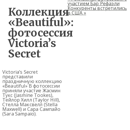
участием Бар Рефаэли
Конкуренты встретились
Коллекция
в США
»
«Beautiful»:
фотосессия
Victoria’s
Secret
Victoria’s Secret
представили
праздничную коллекцию
«Beautiful» В фотосессии
приняли участие Жасмин
Тукс (Jasmine Tookes),
Тейлор Хилл (Taylor Hill),
Стелла Максвелл (Stella
Maxwell) и Сара Сампайо
(Sara Sampaio).