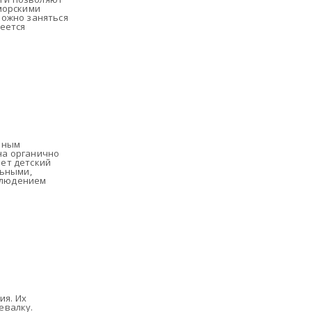
морскими
можно заняться
еется
нным
на органично
ет детский
льными,
блюдением
ия. Их
евалку.