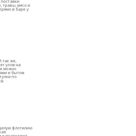
 поставки
 травы, мясо и
рямо в баре у
 так же,
ят улов на
де можно
ами и бытом
гулки по
д.
 целую флотилию
кая
м и позволяют