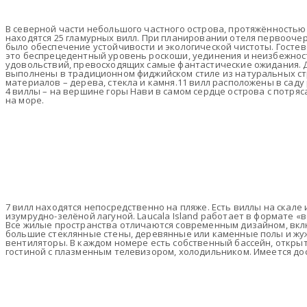
В северной части небольшого частного острова, протяжённостью 
находятся 25 гламурных вилл. При планировании отеля первооче
было обеспечение устойчивости и экологической чистоты. Гостев
это беспрецедентный уровень роскоши, уединения и неизбежнос
удовольствий, превосходящих самые фантастические ожидания. 
выполнены в традиционном фиджийском стиле из натуральных с
материалов – дерева, стекла и камня.11 вилл расположены в саду 
4 виллы – на вершине горы Нави в самом сердце острова с потр
на море.
7 вилл находятся непосредственно на пляже. Есть виллы на скале 
изумрудно-зелёной лагуной. Laucala Island работает в формате «
Все жилые пространства отличаются современным дизайном, в
большие стеклянные стены, деревянные или каменные полы и ж
вентиляторы. В каждом номере есть собственный бассейн, откры
гостиной с плазменным телевизором, холодильником. Имеется дост