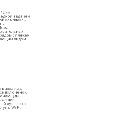
12 км,
редной задачей
ой комплекс –
ть
Дома
троительных
рядом с пляжем.
ясающим видом
и вилла над
всё включено».
ключающим
ужжащие
тый душ, зона
уп к Wi-Fi.