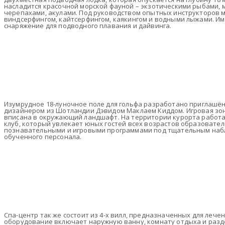
насладится красочной морской фауной – экзотическими рыбами, 
черепахами, акулами. Под руководством опытных инструкторов 
виндсерфингом, кайтсерфингом, каякингом и водными лыжами. Им
снаряжение для подводного плавания и дайвинга.
Изумрудное 18-луночное поле для гольфа разработано приглашё
дизайнером из Шотландии Дэвидом Маклаем Киддом. Игровая зо
вписана в окружающий ландшафт. На территории курорта работа
клуб, который увлекает юных гостей всех возрастов образовате
познавательными и игровыми программами под тщательным на
обученного персонала.
Спа-центр так же состоит из 4-х вилл, предназначенных для лечен
оборудование включает наружную ванну, комнату отдыха и разд