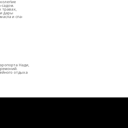
иколепие
-садом.
 травах,
ти дары
асла и спа-
эропорта Нади,
еремоний.
мейного отдыха