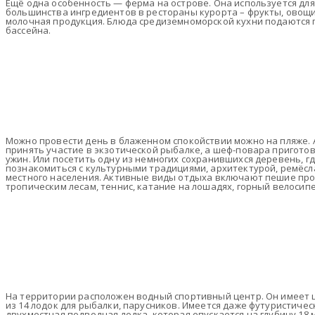
Ещё одна особенность — ферма на острове. Она используется для
большинства ингредиентов в рестораны курорта – фрукты, овощи,
молочная продукция. Блюда средиземноморской кухни подаются п
бассейна.
Можно провести день в блаженном спокойствии можно на пляже. А
принять участие в экзотической рыбалке, а шеф-повара приготов
ужин. Или посетить одну из немногих сохранившихся деревень, г
познакомиться с культурными традициями, архитектурой, ремёсл
местного населения. Активные виды отдыха включают пешие про
тропическим лесам, теннис, катание на лошадях, горный велосипе
На территории расположен водный спортивный центр. Он имеет
из 14 лодок для рыбалки, парусников. Имеется даже футуристичес
двухместная подводная лодка, которая опускается на глубину 18 