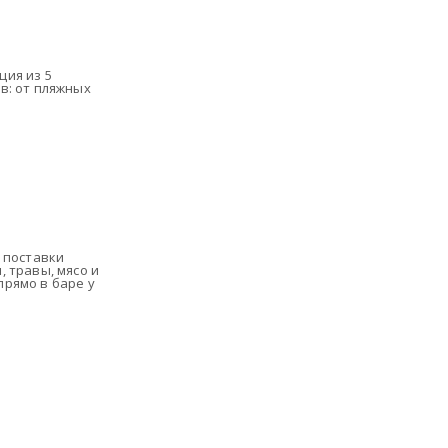
ция из 5
в: от пляжных
 поставки
 травы, мясо и
рямо в баре у