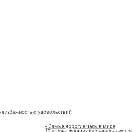
 с неизбежностью удовольствий
«
Самые дорогие часы в мире
10 впечатляющих карнавальных тр