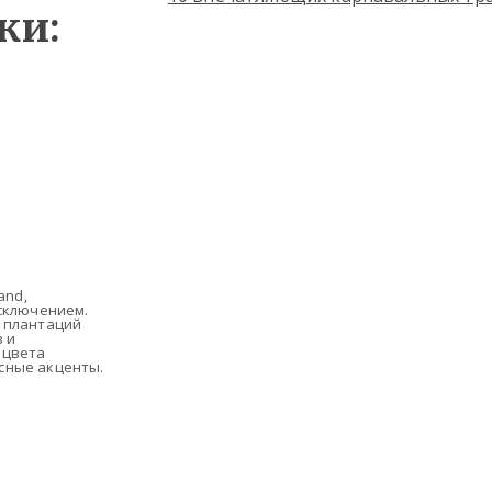
жи:
and,
исключением.
, плантаций
 и
 цвета
сные акценты.