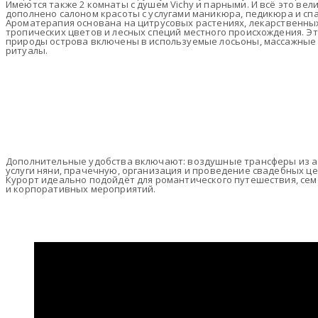
Имеются также 2 комнаты с душем Vichy и парными. И всё это вел
дополнено салоном красоты с услугами маникюра, педикюра и спа
Ароматерапия основана на цитрусовых растениях, лекарственных
тропических цветов и лесных специй местного происхождения. Э
природы острова включены в используемые лосьоны, массажные м
ритуалы.
Дополнительные удобства включают: воздушные трансферы из а
услуги няни, прачечную, организация и проведение свадебных ц
Курорт идеально подойдёт для романтического путешествия, се
и корпоративных мероприятий.