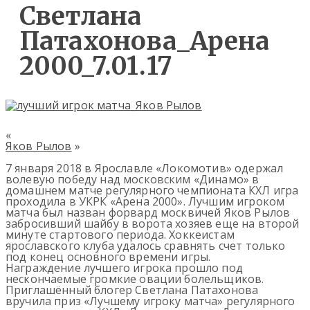
Светлана
Патахонова_Арена
2000_7.01.17
«
Яков Рылов
»
7 января 2018 в Ярославле «Локомотив» одержал
волевую победу над московским «Динамо» в
домашнем матче регулярного чемпионата КХЛ игра
проходила в УКРК «Арена 2000». Лучшим игроком
матча был назван форвард москвичей Яков Рылов
забросивший шайбу в ворота хозяев еще на второй
минуте стартового периода. Хоккеистам
ярославского клуба удалось сравнять счет только
под конец основного времени игры.
Награждение лучшего игрока прошло под
нескончаемые громкие овации болельщиков.
Приглашённый блогер Светлана Патахонова
вручила приз «Лучшему игроку матча» регулярного