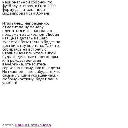
национальной сборной по
футболу. К слову, к Euro-2000
форму для итальянцев
моделировал сам Армани.
Итальянец, непременно,
отметит вашу манеру
одеваться и то, насколько
продуман ваш костюм. Любая
изящная деталь вашего
туалета обязательно будет по
достоинству оценена. Так что,
собираясь на встречу с
итальянцем или итальянкой,
будь то деловые переговоры
или рождественская
вечеринка, отнеситесь
серьезно к тому, как вы одеты.
Но главное — не забудьте, что
самым лучшим украшением, к
любому костюму, будет ваша
улыбка
!
автор
Жанна Патахонова