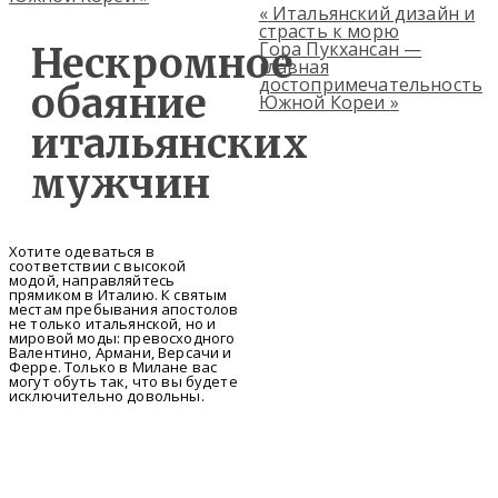
«
Итальянский дизайн и
страсть к морю
Гора Пукхансан —
Нескромное
главная
достопримечательность
обаяние
Южной Кореи
»
итальянских
мужчин
Хотите одеваться в
соответствии с высокой
модой, направляйтесь
прямиком в Италию. К святым
местам пребывания апостолов
не только итальянской, но и
мировой моды: превосходного
Валентино, Армани, Версачи и
Ферре. Только в Милане вас
могут обуть так, что вы будете
исключительно довольны.