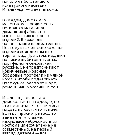
начало от богатейшего
культурного наследия.
Итальянцы — фанаты кожи.
В каждом, даже самом
маленьком городке, есть
несколько магазинов,
домашних фабрик по
изготовлению кожаных
изделий. В коже они
чрезвычайно избирательны.
Поэтому итальянские кожаные
изделия долговечны и не
теряют вид. При этом, модники
не такие любители черных
портфелей и кейсов, как
русские. Они предпочитают
коричневые, красные,
бордовые портфели из мягкой
кожи. А чтобы подчеркнуть
цвет сумки, одевают шарф,
ремень или мокасины в тон.
Итальянцы довольно
демократичны в одежде, но
это не значит, что они могут
надеть на себя, что попало.
Если вы присмотритесь, то
заметите, что даже,
кажущаяся небрежность их
костюма или сочетание не
совместимых, на первый
взгляд, деталей — все