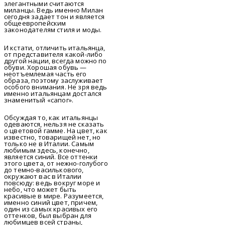
элегантными считаются
миланцы. Ведь именно Милан
сегодня задает тон и является
общеевропейским
законодателям стиля и моды.
И кстати, отличить итальянца,
от представителя какой-либо
другой нации, всегда можно по
обуви. Хорошая обувь —
неотъемлемая часть его
образа, поэтому заслуживает
особого внимания. Не зря ведь
именно итальянцам достался
знаменитый «сапог».
Обсуждая то, как итальянцы
одеваются, нельзя не сказать
о цветовой гамме. На цвет, как
известно, товарищей нет, но
только не в Италии. Самым
любимым здесь, конечно,
является синий. Все оттенки
этого цвета, от нежно-голубого
до темно-василькового,
окружают вас в Италии
повсюду: ведь вокруг море и
небо, что может быть
красивые в мире.
Разумеется,
именно синий цвет, причем,
один из самых красивых его
оттенков, был выбран для
любимцев всей страны,