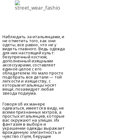
Наблюдать за итальянцами, и
не отметить того, как они
одеты, все равно, что не у
видеть главного. Ведь одежда
для них настоящий культ:
безупречный костюм,
дополненный изящными
аксессуарами, составляет
единое целое с его
обладателем. Но мало просто
подобрать все детали — той
легкости и изяществу, с
которым итальянцы носят
вещи, позавидует любая
звезда подиума.
Говоря об их манере
одеваться, имеется в виду, не
всеми признанных мэтров, а
простых итальянцев, которые
вас окружают на улицах. Их
фантазия в выборе и
украшении одежды выражает
врожденную элегантность и
чувство стиля, берущие