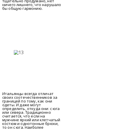
тщательно продумано, нет
ничего лишнего, что нарушало
бы общую гармонию.
Итальянцы всегда отличат
своих соотечественников за
границей по тому, как они
одеты. И даже могут
определить, откуда они: с юга
или севера. Традиционно
считается, что если на
мужчине яркий или клетчатый
костюм и однотонные брюки,
то он с юга. Наиболее