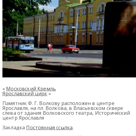
«
Московский Кремль
Ярославский цирк
»
Памятник Ф. Г. Волкову расположен в центре
Ярославля, на пл. Волкова, в Власьевском сквере
слева от здания Волковского театра, Исторический
центр Ярославля
Закладка
Постоянная ссылка
.