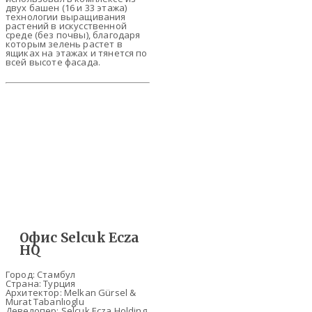
двух башен (16 и 33 этажа)
технологии выращивания
растений в искусственной
среде (без почвы), благодаря
которым зелень растет в
ящиках на этажах и тянется по
всей высоте фасада.
Офис Selcuk Ecza
HQ
Город: Стамбул
Страна: Турция
Архитектор: Melkan Gürsel &
Murat Tabanlıoglu
Девелопер: Selcuk Ecza Holding