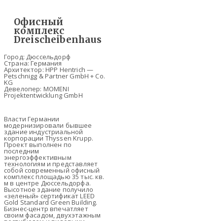
Офисный
комплекс
Dreischeibenhaus
Город: Дюссельдорф
Страна: Германия
Архитектор: HPP Hentrich —
Petschnigg & Partner GmbH + Co.
KG
Девелопер: MOMENI
Projektentwicklung GmbH
Власти Германии
модернизировали бывшее
здание индустриальной
корпорации Thyssen Krupp.
Проект выполнен по
последним
энергоэффективным
технологиям и представляет
собой современный офисный
комплекс площадью 35 тыс. кв.
м в центре Дюссельдорфа.
Высотное здание получило
«зеленый» сертификат LEED
Gold Standard Green Building.
Бизнес-центр впечатляет
своим фасадом, двухэтажным