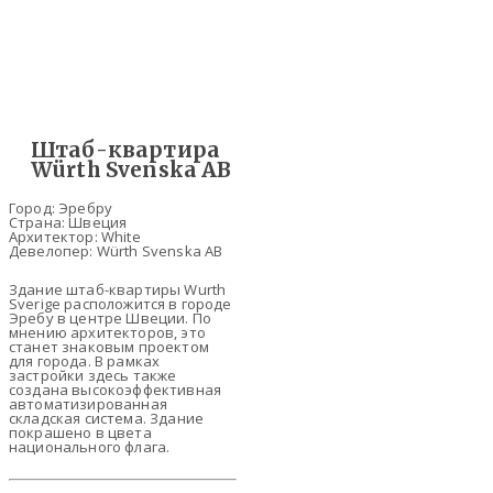
Штаб-квартира
Würth Svenska AB
Город: Эребру
Страна: Швеция
Архитектор: White
Девелопер: Würth Svenska AB
Здание штаб-квартиры Wurth
Sverige расположится в городе
Эребу в центре Швеции. По
мнению архитекторов, это
станет знаковым проектом
для города. В рамках
застройки здесь также
создана высокоэффективная
автоматизированная
складская система. Здание
покрашено в цвета
национального флага.