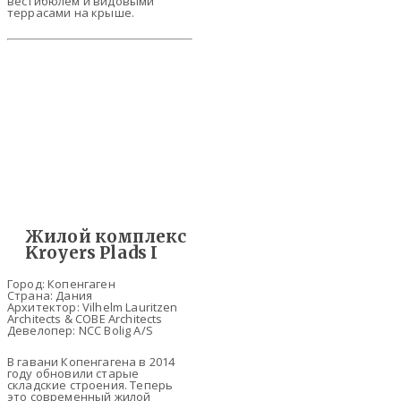
вестибюлем и видовыми
террасами на крыше.
Жилой комплекс
Kroyers Plads I
Город: Копенгаген
Страна: Дания
Архитектор: Vilhelm Lauritzen
Architects & COBE Architects
Девелопер: NCC Bolig A/S
В гавани Копенгагена в 2014
году обновили старые
складские строения. Теперь
это современный жилой