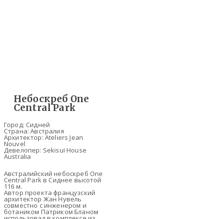
Небоскреб One
Central Park
Город: Сидней
Страна: Австралия
Архитектор: Ateliers Jean
Nouvel
Девелопер: Sekisui House
Australia
Австралийский небоскреб One
Central Park в Сиднее высотой
116 м.
Автор проекта французский
архитектор Жан Нувель
совместно с инженером и
ботаником Патриком Бланом
использовал в комплексе из