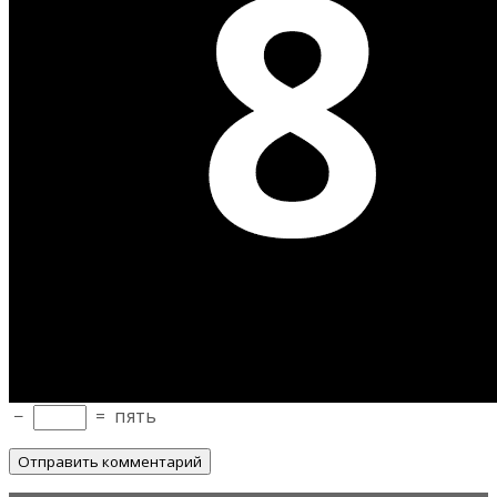
−
=
пять