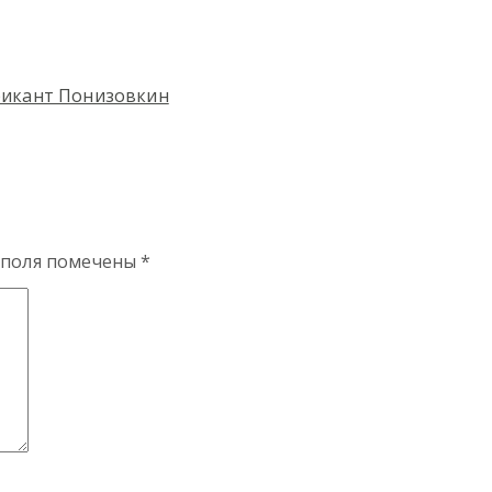
брикант Понизовкин
 поля помечены
*