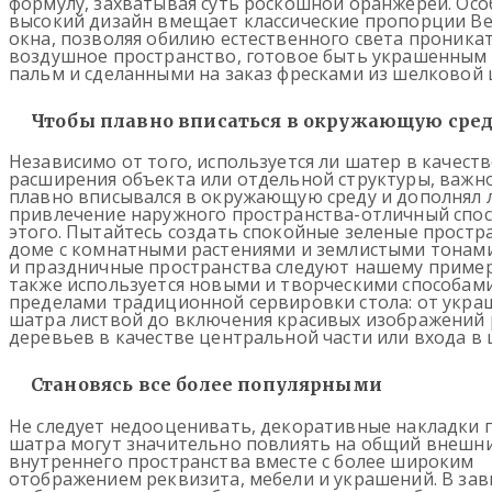
формулу, захватывая суть роскошной оранжереи. Ос
высокий дизайн вмещает классические пропорции В
окна, позволяя обилию естественного света проника
воздушное пространство, готовое быть украшенным
пальм и сделанными на заказ фресками из шелковой
Чтобы плавно вписаться в окружающую сре
Независимо от того, используется ли шатер в качеств
расширения объекта или отдельной структуры, важно
плавно вписывался в окружающую среду и дополнял 
привлечение наружного пространства-отличный спос
этого. Пытайтесь создать спокойные зеленые простр
доме с комнатными растениями и землистыми тонами
и праздничные пространства следуют нашему пример
также используется новыми и творческими способами
пределами традиционной сервировки стола: от укра
шатра листвой до включения красивых изображений 
деревьев в качестве центральной части или входа в 
Становясь все более популярными
Не следует недооценивать, декоративные накладки 
шатра могут значительно повлиять на общий внешн
внутреннего пространства вместе с более широким
отображением реквизита, мебели и украшений. В зав