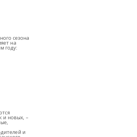
ного сезона
яет на
м году:
ются
 и новых, –
ые,
одителей и