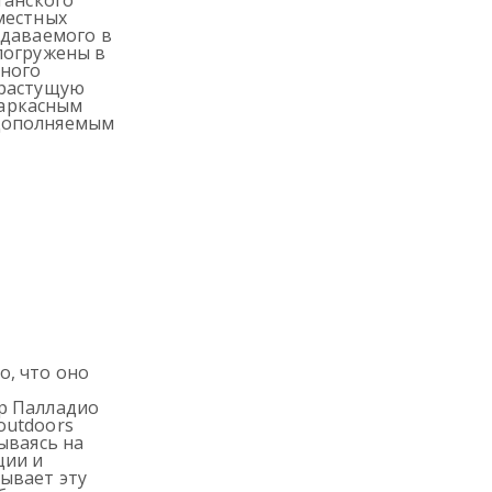
танского
местных
одаваемого в
погружены в
нного
 растущую
аркасным
 дополняемым
о, что оно
р Палладио
outdoors
ываясь на
ции и
ывает эту