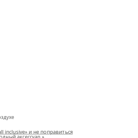
оздухе
 inclusive» и не поправиться
модный аксессуар
»