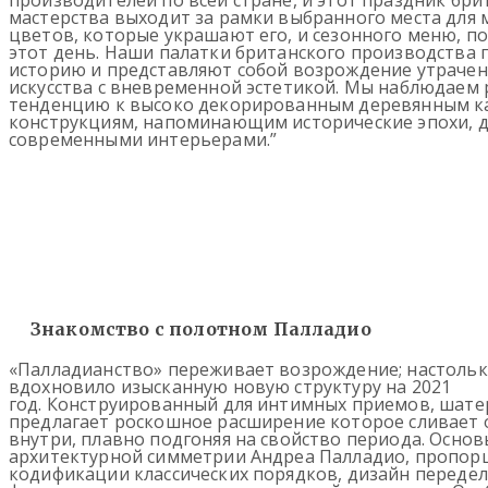
производителей по всей стране, и этот праздник бри
мастерства выходит за рамки выбранного места для 
цветов, которые украшают его, и сезонного меню, п
этот день. Наши палатки британского производства 
историю и представляют собой возрождение утраче
искусства с вневременной эстетикой. Мы наблюдаем
тенденцию к высоко декорированным деревянным к
конструкциям, напоминающим исторические эпохи,
современными интерьерами.”
Знакомство с полотном Палладио
«Палладианство» переживает возрождение; настольк
вдохновило изысканную новую структуру на 2021
год. Конструированный для интимных приемов, шате
предлагает роскошное расширение которое сливает 
внутри, плавно подгоняя на свойство периода. Основ
архитектурной симметрии Андреа Палладио, пропор
кодификации классических порядков, дизайн передел