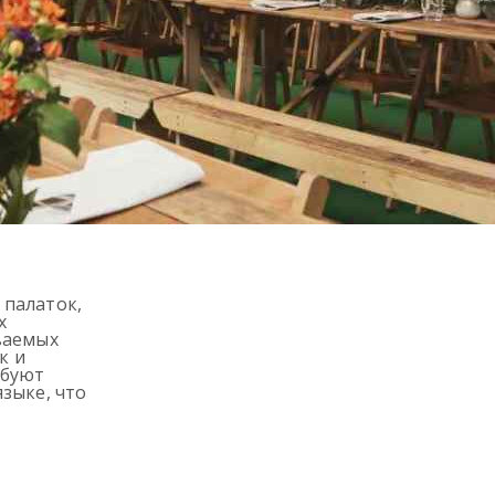
 палаток,
х
ваемых
к и
ебуют
зыке, что