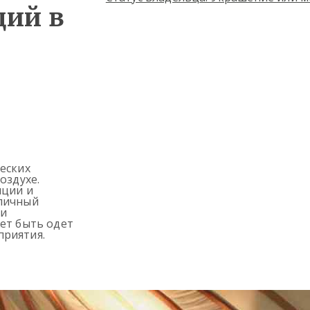
ций в
еских
оздухе.
нции и
тличный
 и
жет быть одет
приятия.