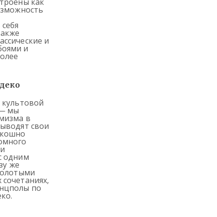
строены как
озможность
 себя
также
ассические и
боями и
более
-деко
– культовой
 — мы
мизма в
выводят свои
скошно
омного
ки
с одним
зу же
 золотыми
 сочетаниях,
анцполы по
ко.