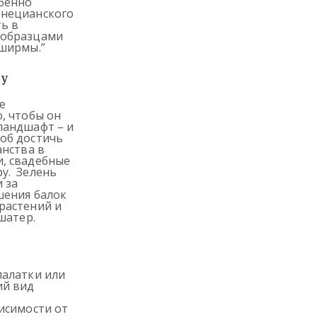
обенно
енецианского
ть в
 образцами
 ширмы.”
ду
е
, чтобы он
ландшафт – и
об достичь
анства в
, свадебные
у. Зелень
 за
шения балок
растений и
шатер.
палатки или
ий вид
исимости от