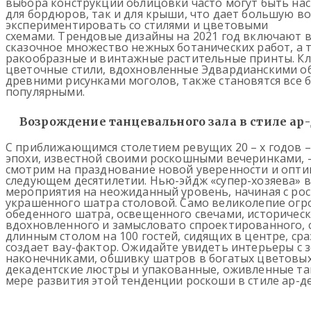
выбора конструкции облицовки часто могут быть на
для бордюров, так и для крыши, что дает большую в
экспериментировать со стилями и цветовыми
схемами. Трендовые дизайны на 2021 год включают в
сказочное множество нежных ботанических работ, а 
ракообразные и винтажные растительные принты. Кл
цветочные стили, вдохновленные Эдвардианскими о
древними рисунками моголов, также становятся все 
популярными.
Возрождение танцевального зала в стиле ар
С приближающимся столетием ревущих 20 – х годов 
эпохи, известной своими роскошными вечеринками,
смотрим на празднование новой уверенности и опти
следующем десятилетии. Нью-эйдж «супер-хозяева» 
мероприятия на неожиданный уровень, начиная с ро
украшенного шатра столовой. Само великолепие огр
обеденного шатра, освещенного свечами, историчес
вдохновленного и замысловато спроектированного, 
длинным столом на 100 гостей, сидящих в центре, сра
создает вау-фактор. Ожидайте увидеть интерьеры с
наконечниками, обшивку шатров в богатых цветовых
декадентские люстры и упакованные, оживленные т
мере развития этой тенденции роскоши в стиле ар-де