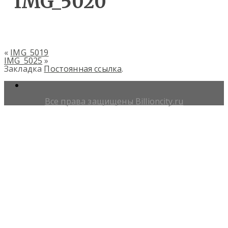
IMG_5020
«
IMG_5019
IMG_5025
»
Закладка
Постоянная ссылка
.
Все права защищены Billioncity.ru