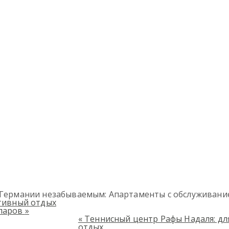
в Германии незабываемым: Апартаменты с обслуживан
ктивный отдых
лларов
»
«
Теннисный центр Рафы Надаля: дл
отдых