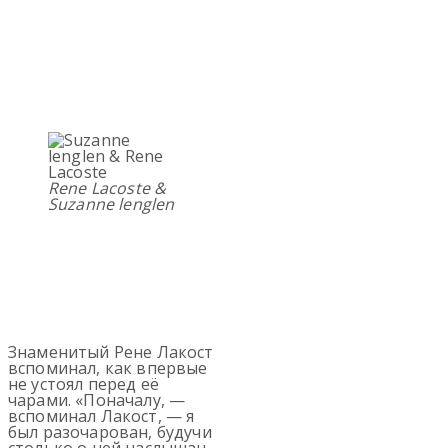
Rene Lacoste
&
Suzanne lenglen
Знаменитый Рене Лакост
вспоминал, как впервые
не устоял перед её
чарами. «Поначалу, —
вспоминал Лакост, — я
был разочарован, будучи
столько о ней наслышан,