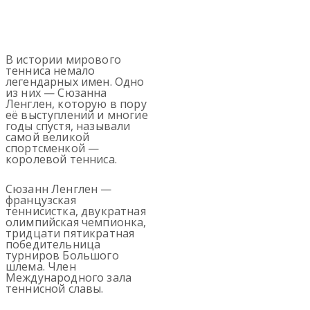
В истории мирового
тенниса немало
легендарных имен. Одно
из них — Сюзанна
Ленглен, которую в пору
её выступлений и многие
годы спустя, называли
самой великой
спортсменкой —
королевой тенниса.
Сюзанн Ленглен —
французская
теннисистка, двукратная
олимпийская чемпионка,
тридцати пятикратная
победительница
турниров Большого
шлема. Член
Международного зала
теннисной славы.