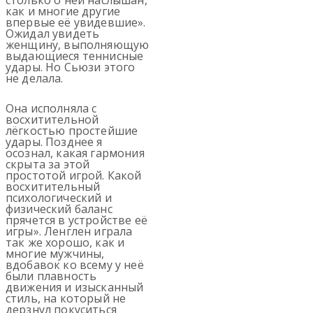
как и многие другие
впервые её увидевшие».
Ожидал увидеть
женщину, выполняющую
выдающиеся теннисные
удары. Но Сьюзи этого
не делала.
Она исполняла с
восхитительной
лёгкостью простейшие
удары. Позднее я
осознал, какая гармония
скрыта за этой
простотой игрой. Какой
восхитительный
психологический и
физический баланс
прячется в устройстве её
игры». Ленглен играла
так же хорошо, как и
многие мужчины,
вдобавок ко всему у неё
были плавность
движения и изысканный
стиль, на который не
дерзнул покуситься