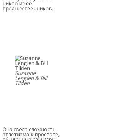
никто из её
предшественников.
Suzanne
Lenglen & Bill
Tilden
Она свела сложность
атлетизма к простоте,
обыденные азы игры