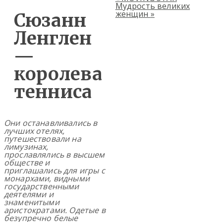
Мудрость великих
женщин
»
Сюзанн
Ленглен
—
королева
тенниса
Они останавливались в
лучших отелях,
путешествовали на
лимузинах,
прославлялись в высшем
обществе и
приглашались для игры с
монархами, видными
государственными
деятелями и
знаменитыми
аристократами. Одетые в
безупречно белые