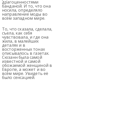
драгоценностями
банданой. И то, что она
носила, определяло
направление моды во
всём западном мире.
То, что сказала, сделала,
съела, как себя
чувствовала, и где она
жила, в малейших
деталях и в
восторженных тонах
описывалось в газетах.
Сюзанн была самой
известной и самой
обожаемой женщиной в
Европе, а может и во
всём мире. Увидеть её
было сенсацией.