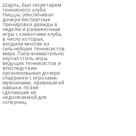
Шарль, был секретарём
теннисного клуба
Ниццы, обеспечивал
дочери бесплатные
тренировки дважды в
неделю и разминочные
игры с клиентами клуба,
в число которых,
входили многие из
сильнейших теннисистов
мира. Папа внимательно
изучал стиль игры
ведущих теннисистов и
впоследствии
организовывал дочери
спарринги с игроками-
мужчинами, прививая ей
навыки, позже
сделавшие её
недосягаемой для
соперниц.