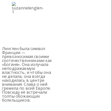
Ленглен была символ
Франции —
превозносимая своими
соотечественниками как
«Богиня». Она излучала
неподражаемую
властность, и чтобы она
не делала, она всегда
находилась в центре
внимания. Слава о ней
гремела по всей Европе.
Повсюду её встречали
толпы обожающих
болельщиков.