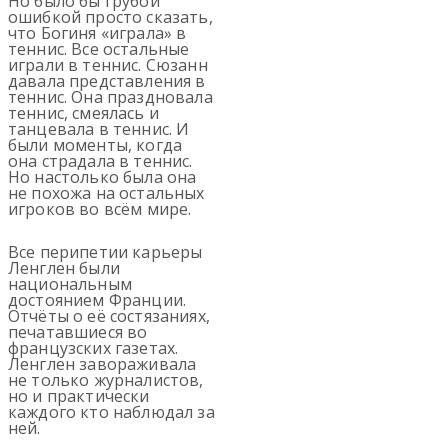
Но было бы грубой
ошибкой просто сказать,
что Богиня «играла» в
теннис. Все остальные
играли в теннис. Сюзанн
давала представления в
теннис. Она праздновала
теннис, смеялась и
танцевала в теннис. И
были моменты, когда
она страдала в теннис.
Но настолько была она
не похожа на остальных
игроков во всём мире.
Все перипетии карьеры
Ленглен были
национальным
достоянием Франции.
Отчёты о её состязаниях,
печатавшиеся во
французских газетах.
Ленглен завораживала
не только журналистов,
но и практически
каждого кто наблюдал за
ней.