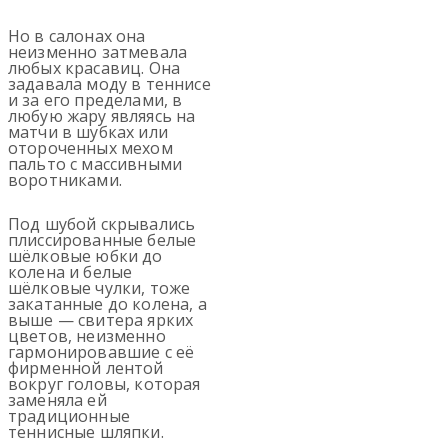
Но в салонах она
неизменно затмевала
любых красавиц. Она
задавала моду в теннисе
и за его пределами, в
любую жару являясь на
матчи в шубках или
отороченных мехом
пальто с массивными
воротниками.
Под шубой скрывались
плиссированные белые
шёлковые юбки до
колена и белые
шёлковые чулки, тоже
закатанные до колена, а
выше — свитера ярких
цветов, неизменно
гармонировавшие с её
фирменной лентой
вокруг головы, которая
заменяла ей
традиционные
теннисные шляпки.