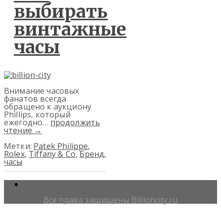
выбирать
винтажные
часы
Внимание часовых
фанатов всегда
обращено к аукциону
Phillips, который
ежегодно…
продолжить
чтение
→
Метки:
Patek Philippe
,
Roleх
,
Tiffany & Co
,
Бренд
,
часы
Все права защищены Billioncity.ru