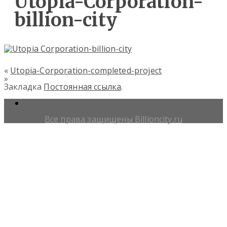
Utopia-Corporation-
billion-city
«
Utopia-Corporation-completed-project
»
Закладка
Постоянная ссылка
.
Все права защищены Billioncity.ru