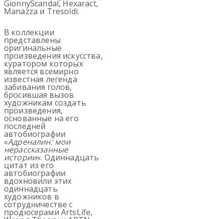
GionnyScandal, Hexaract,
Manazza и Tresoldi.
В коллекции
представлены
оригинальные
произведения искусства,
куратором которых
является всемирно
известная легенда
забивания голов,
бросившая вызов
художникам создать
произведения,
основанные на его
последней
автобиографии
«
Адреналин: мои
нерассказанные
истории
«. Одиннадцать
цитат из его
автобиографии
вдохновили этих
одиннадцать
художников в
сотрудничестве с
продюсерами ArtsLife,