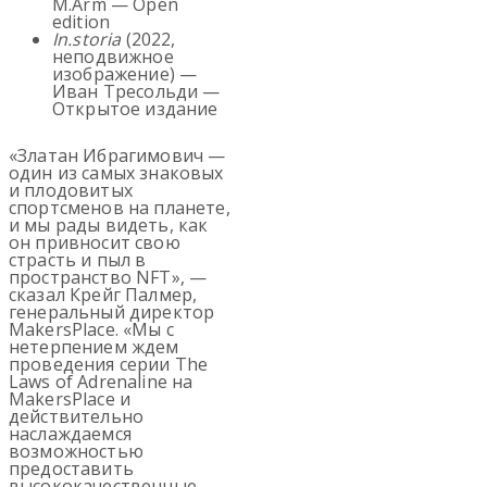
M.Arm — Open
edition
In.storia
(2022,
неподвижное
изображение) —
Иван Тресольди —
Открытое издание
«Златан Ибрагимович —
один из самых знаковых
и плодовитых
спортсменов на планете,
и мы рады видеть, как
он привносит свою
страсть и пыл в
пространство NFT», —
сказал Крейг Палмер,
генеральный директор
MakersPlace. «Мы с
нетерпением ждем
проведения серии The
Laws of Adrenaline на
MakersPlace и
действительно
наслаждаемся
возможностью
предоставить
высококачественные