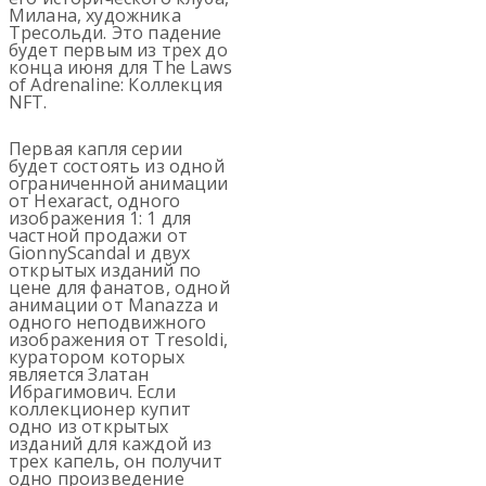
Милана, художника
Тресольди. Это падение
будет первым из трех до
конца июня для The Laws
of Adrenaline: Коллекция
NFT.
Первая капля серии
будет состоять из одной
ограниченной анимации
от Hexaract, одного
изображения 1: 1 для
частной продажи от
GionnyScandal и двух
открытых изданий по
цене для фанатов, одной
анимации от Manazza и
одного неподвижного
изображения от Tresoldi,
куратором которых
является Златан
Ибрагимович. Если
коллекционер купит
одно из открытых
изданий для каждой из
трех капель, он получит
одно произведение