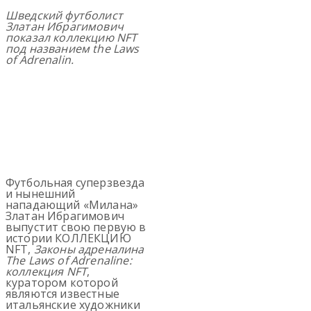
Шведский футболист
Златан
Ибрагимович
показал
коллекцию
NFT
под названием
the
Laws
of
Adrenalin
.
Футбольная суперзвезда
и нынешний
нападающий «Милана»
Златан Ибрагимович
выпустит свою первую в
истории КОЛЛЕКЦИЮ
NFT,
Законы адреналина
The Laws of Adrenaline:
коллекция NFT
,
куратором которой
являются известные
итальянские художники