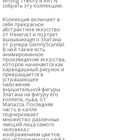
Wrong Theory и ARTN
собрать эту коллекцию.
Коллекция включает в
себя прекрасное
абстрактное искусство
от Hexeract и портрет
вызывающего Златана
от рэпера GionnyScandal.
В ней также есть
анимированное
произведение искусства,
которое начинается как
карандашный рисунок и
превращается в
устрашающее
наложение
внушительной фигуры
Златана на фигуру его
коллеги, льва, от
Manazza. Последняя
часть в капле
подчеркивает
множество различных
эмоций лица самого
человека с
изображением цветов
его исторического клуба,