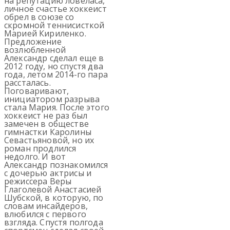
на репутацию ловеласа,
личное счастье хоккеист
обрел в союзе со
скромной теннисисткой
Марией Кириленко.
Предложение
возлюбленной
Александр сделал еще в
2012 году, но спустя два
года, летом 2014-го пара
рассталась.
Поговаривают,
инициатором разрыва
стала Мария. После этого
хоккеист не раз был
замечен в обществе
гимнастки Каролины
Севастьяновой, но их
роман продлился
недолго. И вот
Александр познакомился
с дочерью актрисы и
режиссера Веры
Глаголевой Анастасией
Шубской, в которую, по
словам инсайдеров,
влюбился с первого
взгляда. Спустя полгода