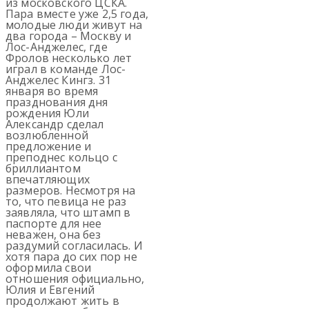
из московского ЦСКА.
Пара вместе уже 2,5 года,
молодые люди живут на
два города – Москву и
Лос-Анджелес, где
Фролов несколько лет
играл в команде Лос-
Анджелес Кингз. 31
января во время
празднования дня
рождения Юли
Александр сделал
возлюбленной
предложение и
преподнес кольцо с
бриллиантом
впечатляющих
размеров. Несмотря на
то, что певица не раз
заявляла, что штамп в
паспорте для нее
неважен, она без
раздумий согласилась. И
хотя пара до сих пор не
оформила свои
отношения официально,
Юлия и Евгений
продолжают жить в