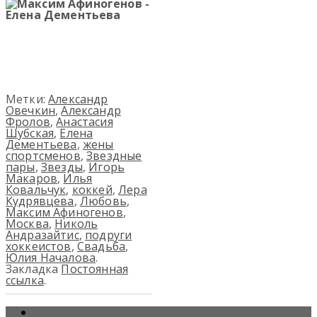
Метки:
Александр
Овечкин
,
Александр
Фролов
,
Анастасия
Шубская
,
Елена
Дементьева
,
жены
спортсменов
,
Звездные
пары
,
Звезды
,
Игорь
Макаров
,
Илья
Ковальчук
,
коккей
,
Лера
Кудрявцева
,
Любовь
,
Максим Афиногенов
,
Москва
,
Николь
Андразайтис
,
подруги
хоккеистов
,
Свадьба
,
Юлия Началова
.
Закладка
Постоянная
ссылка
.