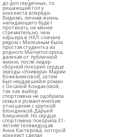
до дел сердечных, то
решающий гол у
хоккеиста впереди.
Видимо, личная жизнь
нападающего будет
протекать не менее
стремительно, чем
карьера в НХЛ: сначала
рядом с Малкиным была
простая студентка из
родного Магнитогорска,
далекая от публичной
жизни, после лидер
сборной покорил сердце
звезды «Универа» Марии
Кожевниковой, затем
был неудавшийся роман
с Оксаной Кондаковой,
так как выбор
спортсмена не одобрила
семья и романтические
отношения с хрупкой
блондинкой Дарьей
Клишиной. Но сердце
спортсмена покорила 31-
летняя телеведущая
Анна Кастерова, которой
хоккеист сделал