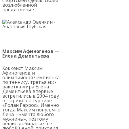
спортсмен сделал своей
возлюбленной
предложение.
Максим Афиногенов —
Елена Дементьева
Хоккеист Максим
Афиногенов и
олимпийская чемпионка
по теннису, третья экс-
ракетка мира Елена
Дементьева впервые
встретились в 2004 году
в Париже на турнире
«Ролан Гаррос». Именно
тогда Максим понял, что
Лена – «мечта любого
мужчины», поэтому
решил добиваться ее
любой ценой: приходил