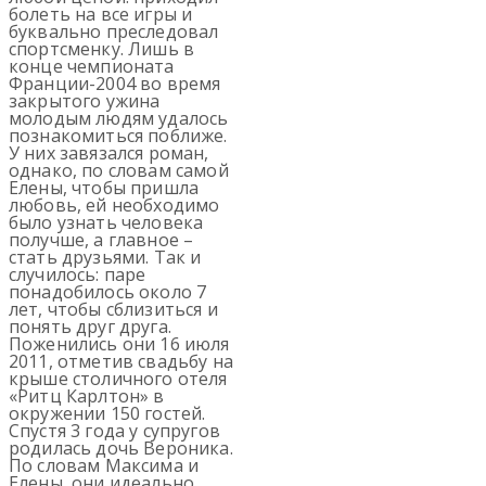
болеть на все игры и
буквально преследовал
спортсменку. Лишь в
конце чемпионата
Франции-2004 во время
закрытого ужина
молодым людям удалось
познакомиться поближе.
У них завязался роман,
однако, по словам самой
Елены, чтобы пришла
любовь, ей необходимо
было узнать человека
получше, а главное –
стать друзьями. Так и
случилось: паре
понадобилось около 7
лет, чтобы сблизиться и
понять друг друга.
Поженились они 16 июля
2011, отметив свадьбу на
крыше столичного отеля
«Ритц Карлтон» в
окружении 150 гостей.
Спустя 3 года у супругов
родилась дочь Вероника.
По словам Максима и
Елены, они идеально