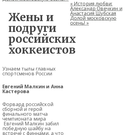
«
История любви:
Александр Овечкин и
Анастасия Шубская
Жены и
Долой московскую
осень!
»
подруги
российских
хоккеистов
Узнаем тылы главных
спортсменов России
Евгений Малкин и Анна
Кастерова
Форвард российской
сборной и герой
финального матча
чемпионата мира
Евгений Малкин забил
победную шайбу на
встрече с финнами, а что