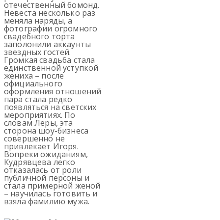
отечественный бомонд.
Невеста несколько раз
меняла наряды, а
фотографии огромного
свадебного торта
заполонили аккаунты
звездных гостей.
Громкая свадьба стала
единственной уступкой
жениха – после
официального
оформления отношений
пара стала редко
появляться на светских
мероприятиях. По
словам Леры, эта
сторона шоу-бизнеса
совершенно не
привлекает Игоря.
Вопреки ожиданиям,
Кудрявцева легко
отказалась от роли
публичной персоны и
стала примерной женой
– научилась готовить и
взяла фамилию мужа.