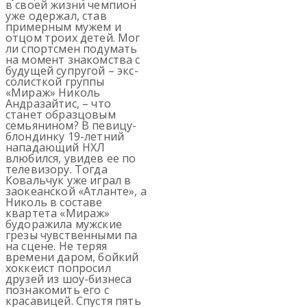
в своей жизни чемпион
уже одержал, став
примерным мужем и
отцом троих детей. Мог
ли спортсмен подумать
на момент знакомства с
будущей супругой – экс-
солисткой группы
«Мираж» Николь
Андразайтис, – что
станет образцовым
семьянином? В певицу-
блондинку 19-летний
нападающий НХЛ
влюбился, увидев ее по
телевизору. Тогда
Ковальчук уже играл в
заокеанской «Атланте», а
Николь в составе
квартета «Мираж»
будоражила мужские
грезы чувственными па
на сцене. Не теряя
времени даром, бойкий
хоккеист попросил
друзей из шоу-бизнеса
познакомить его с
красавицей. Спустя пять