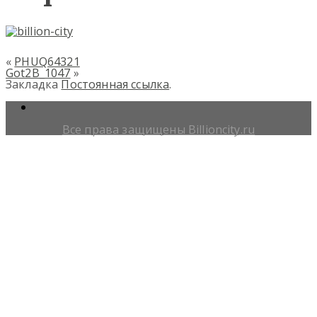
«
PHUQ64321
Got2B_1047
»
Закладка
Постоянная ссылка
.
Все права защищены Billioncity.ru