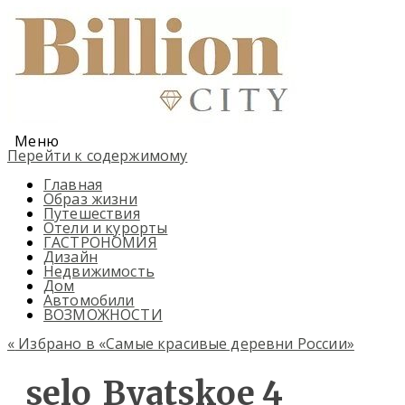
Меню
Перейти к содержимому
Главная
Образ жизни
Путешествия
Отели и курорты
ГАСТРОНОМИЯ
Дизайн
Недвижимость
Дом
Автомобили
ВОЗМОЖНОСТИ
«
Избрано в «Самые красивые деревни России»
selo_Byatskoe_4