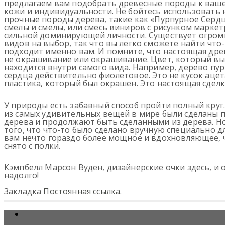
предлагаем вам подобрать древесные породы к ваш
кожи и индивидуальности. Не бойтесь использовать
прочные породы дерева, такие как «Пурпурное Сердц
смелы и смелы, или смесь виниров с рисунком маркет
сильной доминирующей личности. Существует огро
видов на выбор, так что вы легко сможете найти что-
подходит именно вам. И помните, что настоящая дре
не окрашивание или окрашивание. Цвет, который вы
находится внутри самого вида. Например, дерево пу
сердца действительно фиолетовое. Это не кусок ацет
пластика, который был окрашен. Это настоящая сделк
У природы есть забавный способ пройти полный круг
из самых удивительных вещей в мире были сделаны 
дерева и продолжают быть сделанными из дерева. Н
того, что что-то было сделано вручную специально дл
вам нечто гораздо более мощное и вдохновляющее, ч
снято с полки.
Кэмпбелл Марсон Вуден, дизайнерские очки здесь, и 
надолго!
Закладка
Постоянная ссылка
.