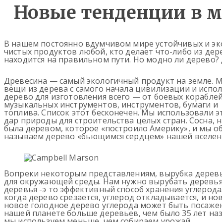
Новые тенденции в м
В нашем постоянно вдумчивом мире устойчивых и эк
чистых продуктов любой, кто делает что-либо из дер
находится на правильном пути. Но модно ли дерево? 
Древесина — самый экологичный продукт на земле. 
вещи из дерева с самого начала цивилизации и испо
дерево для изготовления всего — от боевых кораблей
музыкальных инструментов, инструментов, бумаги и
топлива. Список этот бесконечен. Мы использовали э
дар природы для строительства целых стран. Сосна, 
была деревом, которое «построило Америку», и мы о
называем дерево «бьющимся сердцем» нашей вселен
Вопреки некоторым представлениям, вырубка дерев
для окружающей среды. Нам нужно вырубать деревья,
деревья -э то эффективный способ хранения углерода
когда дерево срезается, углерод откладывается, и но
новое голодное дерево углерода может быть посажен
нашей планете больше деревьев, чем было 35 лет наз
мы используем меньше, чем собираем урожай.