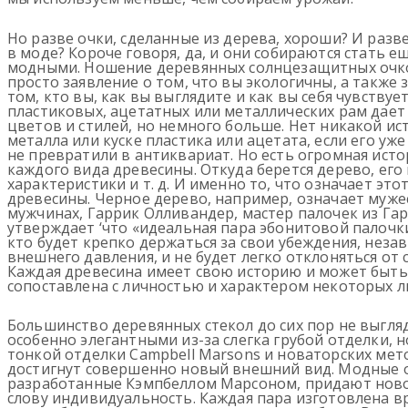
Но разве очки, сделанные из дерева, хороши? И разве
в моде? Короче говоря, да, и они собираются стать е
модными. Ношение деревянных солнцезащитных очко
просто заявление о том, что вы экологичны, а также 
том, кто вы, как вы выглядите и как вы себя чувству
пластиковых, ацетатных или металлических рам дает
цветов и стилей, но немного больше. Нет никакой ис
металла или куске пластика или ацетата, если его уже
не превратили в антиквариат. Но есть огромная исто
каждого вида древесины. Откуда берется дерево, его
характеристики и т. д. И именно то, что означает это
древесины. Черное дерево, например, означает муже
мужчинах, Гаррик Олливандер, мастер палочек из Га
утверждает ‘что «идеальная пара эбонитовой палочки
кто будет крепко держаться за свои убеждения, неза
внешнего давления, и не будет легко отклоняться от 
Каждая древесина имеет свою историю и может быть
сопоставлена с личностью и характером некоторых л
Большинство деревянных стекол до сих пор не выгля
особенно элегантными из-за слегка грубой отделки, 
тонкой отделки Campbell Marsons и новаторских мет
достигнут совершенно новый внешний вид. Модные 
разработанные Кэмпбеллом Марсоном, придают ново
слову индивидуальность. Каждая пара изготовлена в