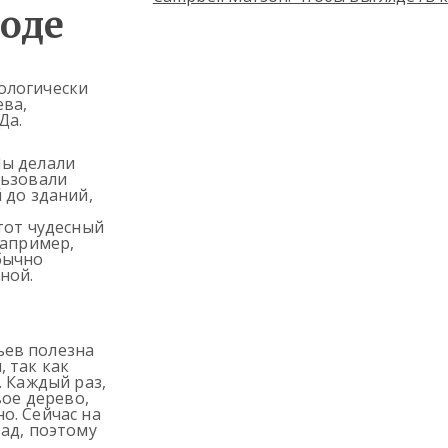
оде
ологически
ева,
Да.
Мы делали
льзовали
 до зданий,
тот чудесный
например,
бычно
ной.
ьев полезна
 так как
. Каждый раз,
вое дерево,
о. Сейчас на
ад, поэтому