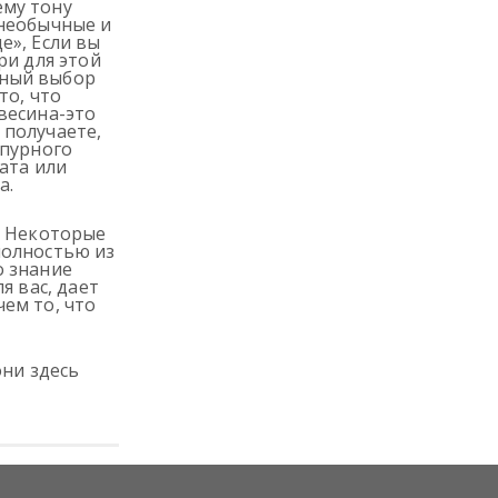
ему тону
 необычные и
е», Если вы
ри для этой
мный выбор
то, что
весина-это
 получаете,
рпурного
ата или
а.
. Некоторые
полностью из
о знание
я вас, дает
ем то, что
они здесь