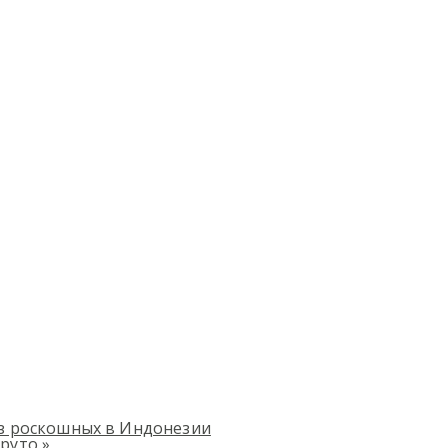
из роскошных в Индонезии
круто
»