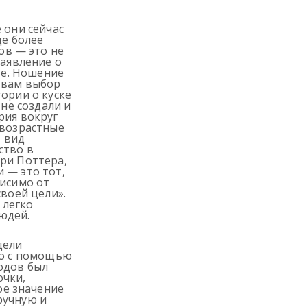
 они сейчас
ще более
в — это не
заявление о
ете. Ношение
 вам выбор
тории о куске
 не создали и
рия вокруг
 возрастные
т вид
ство в
рри Поттера,
 — это тот,
висимо от
своей цели».
 легко
юдей.
дели
но с помощью
одов был
очки,
е значение
ручную и