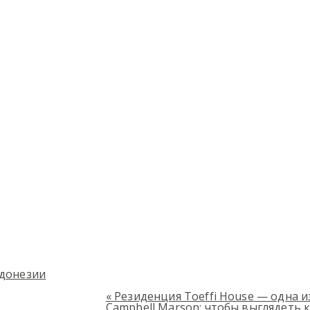
ндонезии
«
Резиденция Toeffi House — одна 
Campbell Marson: чтобы выглядеть 