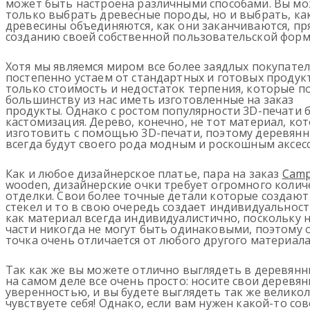
может быть настроена различными способами. Вы мо
только выбрать древесные породы, но и выбрать, ка
древесины объединяются, как они заканчиваются, пря
созданию своей собственной пользовательской форм
Хотя мы являемся миром все более заядлых покупател
постепенно устаем от стандартных и готовых продукт
только стоимость и недостаток терпения, которые 
большинству из нас иметь изготовленные на заказ
продукты. Однако с ростом популярности 3D-печати б
кастомизация. Дерево, конечно, не тот материал, к
изготовить с помощью 3D-печати, поэтому деревянн
всегда будут своего рода модным и роскошным аксес
Как и любое дизайнерское платье, пара на заказ
Camp
wooden, дизайнерские очки требует огромного колич
отделки. Свои более точные детали которые создают 
стекел и то в свою очередь создает индивидуальност
как материал всегда индивидуалистично, поскольку 
части никогда не могут быть одинаковыми, поэтому 
точка очень отличается от любого другого материала
Так как же вы можете отлично выглядеть в деревянны
на самом деле все очень просто: носите свои деревя
уверенностью, и вы будете выглядеть так же великол
чувствуете себя! Однако, если вам нужен какой-то сов