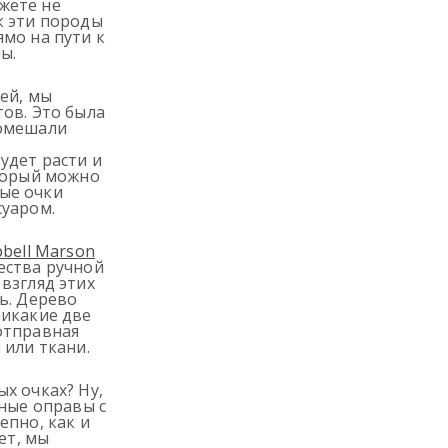
жете не
к эти породы
мо на пути к
ы.
ей, мы
ов. Это была
помешали
удет расти и
оторый можно
ые очки
суаром.
bell Marson
ества ручной
взгляд этих
ь. Дерево
никакие две
отправная
 или ткани.
х очках? Ну,
нные оправы с
епно, как и
ет, мы