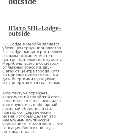
Шато SHL-Lodge-
outside
SHL Lodge в Мерибе является
убежищем традиционалистов.
SHL Lodge выгодно расположен
в самом красивом месте в
центре горнолыжного курорта
Мерибель, всего в 60 метрах
от лыжных трасс и в двух
шагах от центра города Хотя
он наполнен современными
дизайнерскими функциями,
интерьер кажется сказочным.
Архитектура отражает
классический савойский стиль,
а фитинги, которые включают
красивую печь и обширный
лесистый обеденный стол,
повторяют деревенский
мотив, который делает это
идеальным альпийским
уединением. Жилая зона — это
сенсация. Окна от пола до
потолка создают