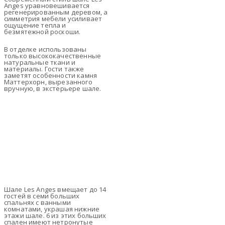
Anges уравновешивается
регенерированным деревом, а
симметрия мебели усиливает
ощущение тепла и
безмятежной роскоши.
В отделке использованы
только высококачественные
натуральные ткани и
материалы. Гости также
заметят особенности камня
Маттерхорн, вырезанного
вручную, в экстерьере шале.
Шале Les Anges вмещает до 14
гостей в семи больших
спальнях с ванными
комнатами, украшая нижние
этажи шале. 6 из этих больших
спален имеют нетронутые