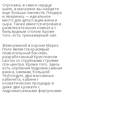
Спускаясь в самое сердце
шале, в магазине вы найдете
еще больше лакомств. Пещера
и зверинец — идеальное
место для дегустации вина и
сыра. Также имеется игровая и
развлекательная комната с
бильярдным столом. Кроме
того, есть тренажерный зал.
Жемчужиной в короне Марко
Поло является красивый
плавательный бассейн,
разработанный Кристианом
Lacroix со струйными струями
спа-центра. Кроме того, здесь
есть огромная гидромассажная
ванна, хаммам, большой
Technogym, два массажных
кабинета, кабинет
косметических процедур и
даже две кровати с
гидромассажными форсунками.