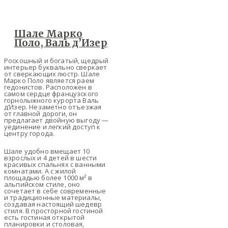
Шале Марко
Поло, Валь д’Изер
Роскошный и богатый, щедрый
интерьер буквально сверкает
от сверкающих люстр. Шале
Марко Поло является раем
гедонистов. Расположен в
самом сердце французского
горнолыжного курорта Валь
д’Изер. Незаметно отъезжая
от главной дороги, он
предлагает двойную выгоду —
уединение и легкий доступ к
центру города.
Шале удобно вмещает 10
взрослых и 4 детей в шести
красивых спальнях с ванными
комнатами. А с жилой
площадью более 1000 м² в
альпийском стиле, оно
сочетает в себе современные
и традиционные материалы,
создавая настоящий шедевр
стиля. В просторной гостиной
есть гостиная открытой
планировки и столовая,