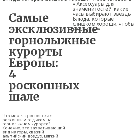
«
Аксессуары для
знаменитостей: какие
часы выбирают звезды
Самые
Блюда, которые
слишком хороши, чтобы
эксклюзивные
их съесть
»
горнолыжные
курорты
Европы:
4
роскошных
шале
Что может сравниться с
роскошным отдыхом на
горнолыжном курорте?
Конечно, это захватывающий
вид на горы, свежий
альпийский воздух, мягкий