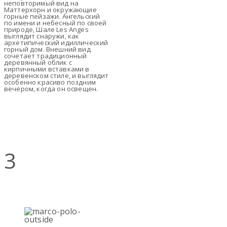
неповторимый вид на
Маттерхорн и окружающие
горные пейзажи. Ангельский
по имени и небесный по своей
природе, Шале Les Anges
выглядит снаружи, как
архетипический идиллический
горный дом. Внешний вид
сочетает традиционный
деревянный облик с
кирпичными вставками в
деревенском стиле, и выглядит
особенно красиво поздним
вечером, когда он освещен.
3