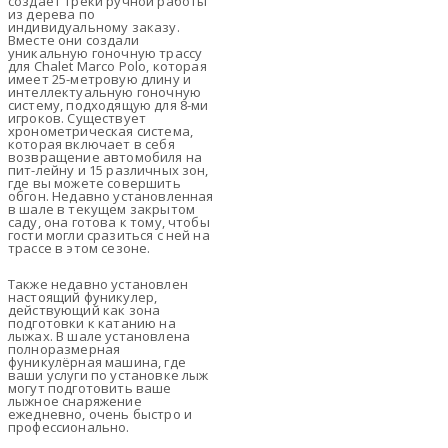
создает треки ручной работы
из дерева по
индивидуальному заказу.
Вместе они создали
уникальную гоночную трассу
для Chalet Marco Polo, которая
имеет 25-метровую длину и
интеллектуальную гоночную
систему, подходящую для 8-ми
игроков. Существует
хронометрическая система,
которая включает в себя
возвращение автомобиля на
пит-лейну и 15 различных зон,
где вы можете совершить
обгон. Недавно установленная
в шале в текущем закрытом
саду, она готова к тому, чтобы
гости могли сразиться с ней на
трассе в этом сезоне.
Также недавно установлен
настоящий фуникулер,
действующий как зона
подготовки к катанию на
лыжах. В шале установлена
полноразмерная
фуникулёрная машина, где
ваши услуги по установке лыж
могут подготовить ваше
лыжное снаряжение
ежедневно, очень быстро и
профессионально.