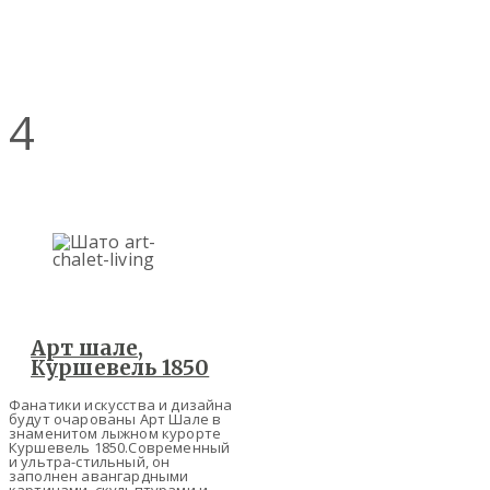
4
Арт шале,
Куршевель 1850
Фанатики искусства и дизайна
будут очарованы Арт Шале в
знаменитом лыжном курорте
Куршевель 1850.Современный
и ультра-стильный, он
заполнен авангардными