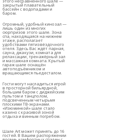
этого несравненного шале —
закрытый плавательный
бассейн с водопадами и
баром.
Огромный, удобный кинозал —
лишь один из многих
сюрпризов этого шале. Зона
спа, находящаяся на нижнем
этаже, располагает
удобствами пятизвёздочного
отеля. Здесь Вас ждёт парная,
сауна, джакузи, комната для
релаксации, тренажёрный зал
и массажная комната. Крытый
гараж шале оснащён
автоподъёмником и
вращающимся пьедесталом.
Гости могут насладиться игрой
в просторной бильярдной,
большим баром с диджейским
пультом и танцполом,
подсвеченным четырьмя
плоскими ТВ-экранами.
«Изюминкой» шале стало
казино с красивой зоной
отдыха и винным погребом.
Шале Art может принять до 16
гостей. В Вашем распоряжении
восемь комфортных спален с