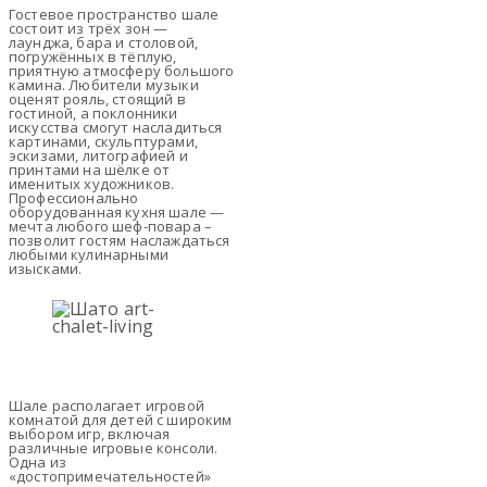
Гостевое пространство шале
состоит из трёх зон —
лаунджа, бара и столовой,
погружённых в тёплую,
приятную атмосферу большого
камина. Любители музыки
оценят рояль, стоящий в
гостиной, а поклонники
искусства смогут насладиться
картинами, скульптурами,
эскизами, литографией и
принтами на шёлке от
именитых художников.
Профессионально
оборудованная кухня шале —
мечта любого шеф-повара –
позволит гостям наслаждаться
любыми кулинарными
изысками.
Шале располагает игровой
комнатой для детей с широким
выбором игр, включая
различные игровые консоли.
Одна из
«достопримечательностей»