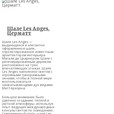
Шале Les Anges,
Церматт
Шале Les Anges —
выдающееся и элегантно
оформленное шале,
спроектированное известным
архитектором интерьера
Магали де Цхарнером. Шале с
регенерированным деревом
расположено на трех
впечатляющих этажах. Шале
Les Anges наполнено светом с
огромными панорамными
окнами, чтобы в полной мере
воспользоваться
захватывающими дух вида
ми
Маттерхорна.
Большое внимание было
уделено созданию теплой и
уютной атмосферы, используя
опыт ведущих международных
консультантов по освещению.
Современный стиль шале Les