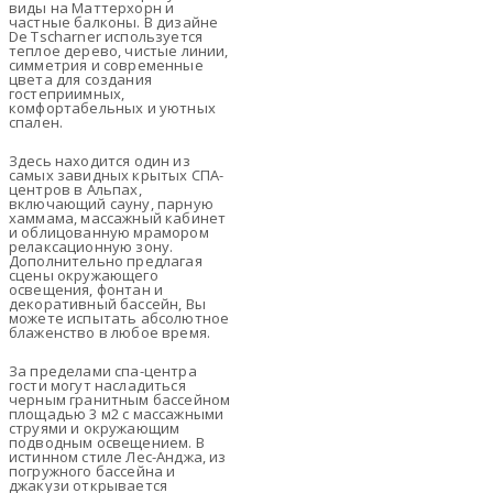
виды на Маттерхорн и
частные балконы. В дизайне
De Tscharner используется
теплое дерево, чистые линии,
симметрия и современные
цвета для создания
гостеприимных,
комфортабельных и уютных
спален.
Здесь находится один из
самых завидных крытых СПА-
центров в Альпах,
включающий сауну, парную
хаммама, массажный кабинет
и облицованную мрамором
релаксационную зону.
Дополнительно предлагая
сцены окружающего
освещения, фонтан и
декоративный бассейн, Вы
можете испытать абсолютное
блаженство в любое время.
За пределами спа-центра
гости могут насладиться
черным гранитным бассейном
площадью 3 м2 с массажными
струями и окружающим
подводным освещением. В
истинном стиле Лес-Анджа, из
погружного бассейна и
джакузи открывается