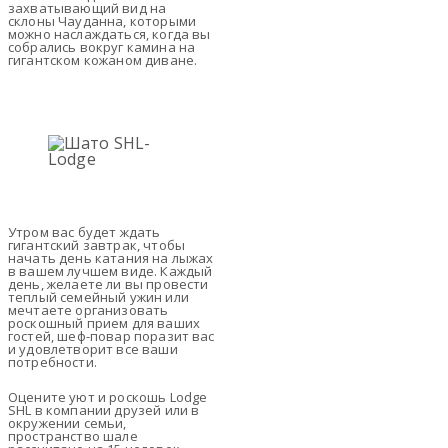
захватывающий вид на
склоны Чауданна, которыми
можно наслаждаться, когда вы
собрались вокруг камина на
гигантском кожаном диване.
Утром вас будет ждать
гигантский завтрак, чтобы
начать день катания на лыжах
в вашем лучшем виде. Каждый
день, желаете ли вы провести
теплый семейный ужин или
мечтаете организовать
роскошный прием для ваших
гостей, шеф-повар поразит вас
и удовлетворит все ваши
потребности.
Оцените уют и роскошь Lodge
SHL в компании друзей или в
окружении семьи,
пространство шале