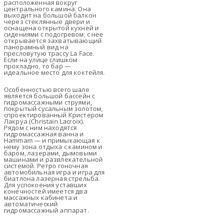
расположенная вокруг
центрального камина. Она
выходит на большой балкон
через стеклянные двери и
оснащена открытой кухней и
сидениями с подогревом; с нее
открывается захватывающий
панорамный вид на
пресловутую трассу La Face.
Если на улице слишком
прохладно, то бар —
идеальное место для коктейля.
Особенностью всего шале
является большой бассейн с
гидромассажными струями,
покрытый сусальным золотом,
спроектированный Кристером
Лакруа (Christain Lacroix).
Рядом с ним находятся
гидромассажная ванна и
Hammam — и примыкающая к
нему зона отдыха с камином и
баром, лазерами, дымовыми
машинами и развлекательной
системой. Ретро гоночная
автомобильная игра и игра для
биатлона лазерная стрельба.
Для успокоения уставших
конечностей имеется два
массажных кабинета и
автоматический
гидромассажный аппарат.