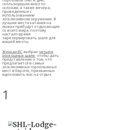
пороховой снег и дни,
скользнувшие вниз по
склонам, а также вечера,
проведенные с
использованием
эксклюзивном окружении. В
лучшие места катания на
лыжах прибудут отдыхающие
со всего мира, поэтому
настало время
зарезервировать шале для
вашей мечты.
Журнал BC
выбрал
четыре
роскошных шале
, чтобы дать
представление о том, что
предлагается в самых
эксклюзивных горнолыжных
мест в Европе, призванных
вдохновить вас на отдых.
1