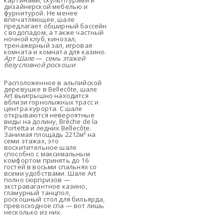
картинами, скульптурами и
дизайнерской мебелью и
фурнитурой. Не менее
впечатляющее, шале
предлагает обширный бассейн
с водопадом, а также частный
ночной клуб, кинозал,
тренажерный зал, игровая
комната и комната для казино.
Арт Шале — семь этажей
безусловной роскоши
Расположенное в альпийской
деревушке в Bellecôte, шале
Art выигрышно находится
вблизи горнолыжных трасс и
центра курорта. С шале
открываются невероятные
виды на долину, Brèche de la
Portetta и ледник Bellecôte.
Занимая площадь 2212м² на
семи этажах, это
восхитительное шале
способно с максимальным
комфортом принять до 16
гостей в восьми спальнях со
всеми удобствами. Шале Art
полно сюрпризов —
экстравагантное казино,
гламурный танцпол,
роскошный стол для бильярда,
превосходное спа — вот лишь
несколько из них.