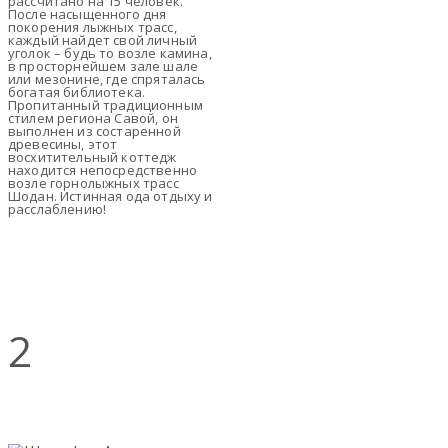
рассчитано на 15 человек.
После насыщенного дня
покорения лыжных трасс,
каждый найдет свой личный
уголок – будь то возле камина,
в просторнейшем зале шале
или мезонине, где спряталась
богатая библиотека.
Пропитанный традиционным
стилем региона Савой, он
выполнен из состаренной
древесины, этот
восхитительный коттедж
находится непосредственно
возле горнолыжных трасс
Шодан. Истинная ода отдыху и
расслаблению!
2