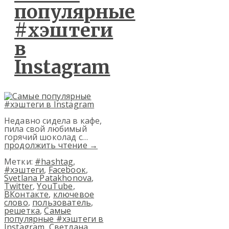
популярные
#хэштеги
в
Instagram
Недавно сидела в кафе,
пила свой любимый
горячий шоколад с…
продолжить чтение
→
Метки:
#hashtag
,
#хэштеги
,
Facebooк
,
Svetlana Patakhonova
,
Twitter
,
YouTube
,
ВКонтакте
,
ключевое
слово
,
пользователь
,
решетка
,
Самые
популярные #хэштеги в
Instagram
,
Светлана