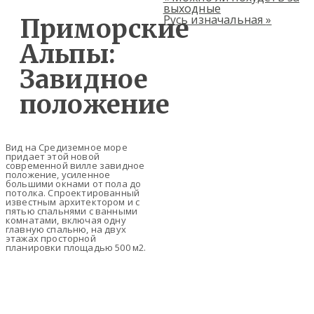
выходные
Русь изначальная
»
Приморские
Альпы:
Завидное
положение
Вид на Средиземное море
придает этой новой
современной вилле завидное
положение, усиленное
большими окнами от пола до
потолка. Спроектированный
известным архитектором и с
пятью спальнями с ванными
комнатами, включая одну
главную спальню, на двух
этажах просторной
планировки площадью 500 м2.