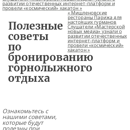
развитии отечественных интернет-платформ и
провели «космический» хакатон
»
«
Мишленовские
рестораны Парижа для
настоящих гурманов
Полезные
Слушатели «Мастерской
новых медиа» узнали о
советы
развитии отечественных
интернет-платформ и
по
провели «космический»
хакатон
»
бронированию
горнолыжного
отдыха
Ознакомьтесь с
нашими советами,
которые будут
полезны при