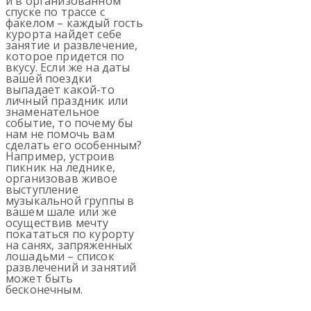
и в организованном
спуске по трассе с
факелом – каждый гость
курорта найдет себе
занятие и развлечение,
которое придется по
вкусу. Если же на даты
вашей поездки
выпадает какой-то
личный праздник или
знаменательное
событие, то почему бы
нам не помочь вам
сделать его особенным?
Например, устроив
пикник на леднике,
организовав живое
выступление
музыкальной группы в
вашем шале или же
осуществив мечту
покататься по курорту
на санях, запряженных
лошадьми – список
развлечений и занятий
может быть
бесконечным.