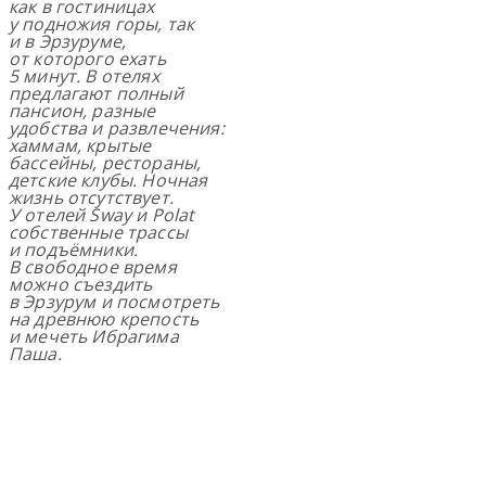
как в гостиницах
у подножия горы, так
и в Эрзуруме,
от которого ехать
5 минут. В отелях
предлагают полный
пансион, разные
удобства и развлечения:
хаммам, крытые
бассейны, рестораны,
детские клубы. Ночная
жизнь отсутствует.
У отелей Sway и Polat
собственные трассы
и подъёмники.
В свободное время
можно съездить
в Эрзурум и посмотреть
на древнюю крепость
и мечеть Ибрагима
Паша.