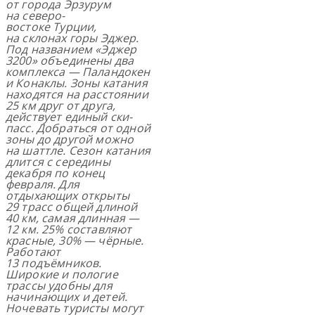
от города Эрзурум
на северо-
востоке Турции,
на склонах горы Эджер.
Под названием «Эджер
3200» объединены два
комплекса — Паландокен
и Конаклы. Зоны катания
находятся на расстоянии
25 км друг от друга,
действует единый ски-
пасс. Добраться от одной
зоны до другой можно
на шаттле. Сезон катания
длится с середины
декабря по конец
февраля. Для
отдыхающих открыты
29 трасс общей длиной
40 км, самая длинная —
12 км. 25% составляют
красные, 30% — чёрные.
Работают
13 подъёмников.
Широкие и пологие
трассы удобны для
начинающих и детей.
Ночевать туристы могут