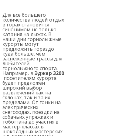
Для все большего
количества людей отдых
в горах становится
синонимом не только
катания на лыжах. В
наши дни горнолыжные
курорты могут
предложить гораздо
куда больше, чем
заснеженные трассы для
любителей
горнолыжного спорта.
Например, в
Эджер 3200
посетителям курорта
будет предложен
широкий выбор
развлечений как на
склонах, так и за их
пределами. От гонки на
электрических
снегоходах, поездки на
собачьих упряжках и
тобоггана до участия в
мастер-классах в
шоколадных мастерских