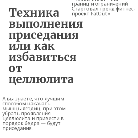
границ и ограничений
Стартовал тренд фитнес-
Техника
проект FatOut
»
выполнения
приседания
или как
избавиться
от
целлюлита
А вы знаете, что лучшим
способом накачать
мышцы ягодиц, при этом
убрать проявления
целлюлита и привести в
порядок бедра — будут
приседания.