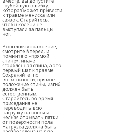
вместе, вы допустите
грубейшую ошибку,
которая может привести
к травме мениска или
связок. Старайтесь,
чтобы колени не
выступали за пальцы
ног.
Выполняя упражнение,
смотрите вперед, и
помните о «прямой
спине», иначе
сгорбленная спина, а это
первый шаг к травме.
Сохраняйте, по
возможности, прямое
положение спины, изгиб
должен быть
естественным.
Старайтесь во время
приседания не
переводить всю
нагрузку на носки и
нельзя отрывать пятки
от поверхности пола.
Нагрузка должна быть
распределена на всю