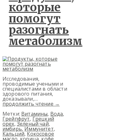
которые
помогут
разогнать
метаболизм
Исследования,
проводимые учеными и
специалистами в области
здорового питания,
доказывали,…
продолжить чтение
→
Метки:
Витамины
,
Вода
,
Грейпфрут
,
Грецкий
орех
,
Зеленый чай
,
имбирь
,
Иммунитет
,
Кальций
,
Кокосовое
масло
,
корица
,
кофе
,