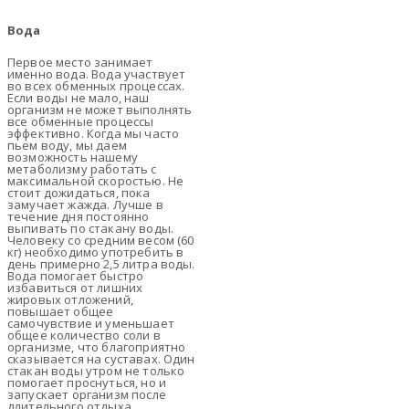
Вода
Первое место занимает
именно вода. Вода участвует
во всех обменных процессах.
Если воды не мало, наш
организм не может выполнять
все обменные процессы
эффективно. Когда мы часто
пьем воду, мы даем
возможность нашему
метаболизму работать с
максимальной скоростью. Не
стоит дожидаться, пока
замучает жажда. Лучше в
течение дня постоянно
выпивать по стакану воды.
Человеку со средним весом (60
кг) необходимо употребить в
день примерно 2,5 литра воды.
Вода помогает быстро
избавиться от лишних
жировых отложений,
повышает общее
самочувствие и уменьшает
общее количество соли в
организме, что благоприятно
сказывается на суставах. Один
стакан воды утром не только
помогает проснуться, но и
запускает организм после
длительного отдыха.