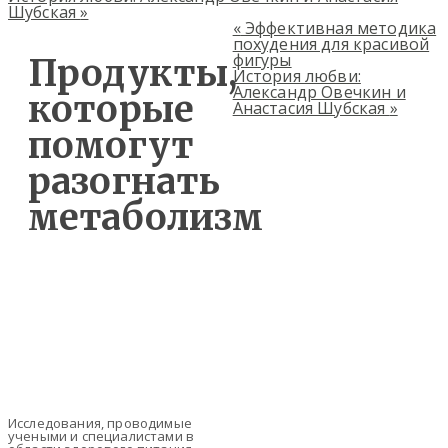
Шубская
»
«
Эффективная методика
похудения для красивой
фигуры
Продукты,
История любви:
Александр Овечкин и
которые
Анастасия Шубская
»
помогут
разогнать
метаболизм
Исследования, проводимые
учеными и специалистами в