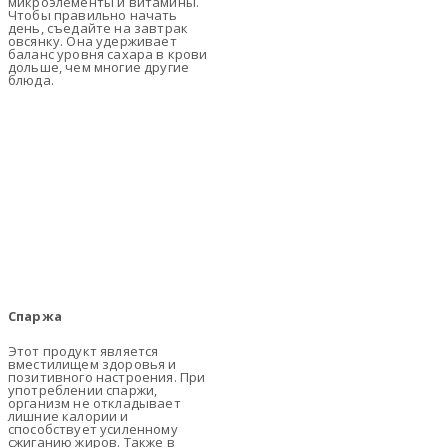
микроэлементы и витамины.
Чтобы правильно начать
день, съедайте на завтрак
овсянку. Она удерживает
баланс уровня сахара в крови
дольше, чем многие другие
блюда.
Спаржа
Этот продукт является
вместилищем здоровья и
позитивного настроения. При
употреблении спаржи,
организм не откладывает
лишние калории и
способствует усиленному
сжиганию жиров. Также в