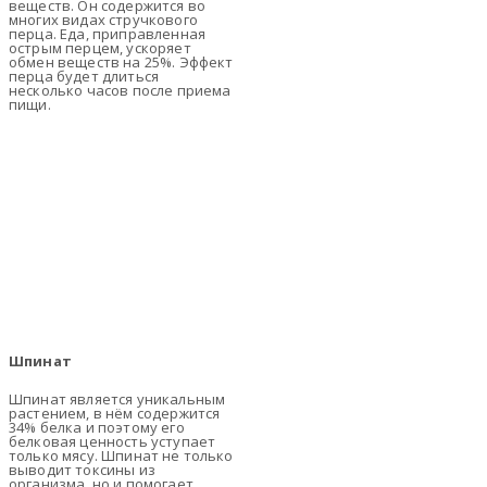
веществ. Он содержится во
многих видах стручкового
перца. Еда, приправленная
острым перцем, ускоряет
обмен веществ на 25%. Эффект
перца будет длиться
несколько часов после приема
пищи.
Шпинат
Шпинат является уникальным
растением, в нём содержится
34% белка и поэтому его
белковая ценность уступает
только мясу. Шпинат не только
выводит токсины из
организма, но и помогает