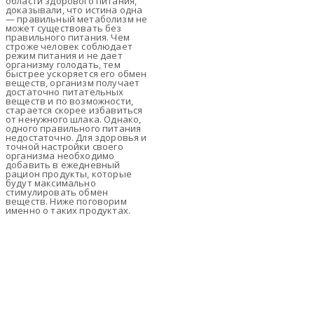
области здорового питания,
доказывали, что истина одна
— правильный метаболизм не
может существовать без
правильного питания. Чем
строже человек соблюдает
режим питания и не дает
организму голодать, тем
быстрее ускоряется его обмен
веществ, организм получает
достаточно питательных
веществ и по возможности,
старается скорее избавиться
от ненужного шлака. Однако,
одного правильного питания
недостаточно. Для здоровья и
точной настройки своего
организма необходимо
добавить в ежедневный
рацион продукты, которые
будут максимально
стимулировать обмен
веществ. Ниже поговорим
именно о таких продуктах.