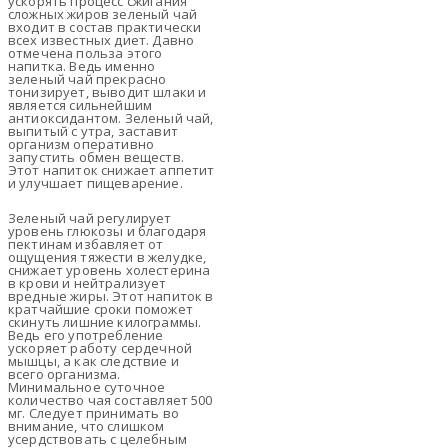
ускорять процесс сжигания
сложных жиров зеленый чай
входит в состав практически
всех известных диет. Давно
отмечена польза этого
напитка. Ведь именно
зеленый чай прекрасно
тонизирует, выводит шлаки и
является сильнейшим
антиоксидантом. Зеленый чай,
выпитый с утра, заставит
организм оперативно
запустить обмен веществ.
Этот напиток снижает аппетит
и улучшает пищеварение.
Зеленый чай регулирует
уровень глюкозы и благодаря
пектинам избавляет от
ощущения тяжести в желудке,
снижает уровень холестерина
в крови и нейтрализует
вредные жиры. Этот напиток в
кратчайшие сроки поможет
скинуть лишние килограммы.
Ведь его употребление
ускоряет работу сердечной
мышцы, а как следствие и
всего организма.
Минимальное суточное
количество чая составляет 500
мг. Следует принимать во
внимание, что слишком
усердствовать с целебным