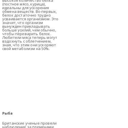
высокое количество белка
(постное мясо, курица),
идеальны для ускорения
обмена веществ. Во-первых,
белок достаточно трудно
усваивается организмом. Это
значит, что организм
вынужден прикладывать
больше усилий, чем обычно,
чтобы переварить белок.
Любители мяса теперь могут
вздохнуть с облегчением,
зная, что этим они ускоряют
свой метаболизм на 50%.
Рыба
Британские ученые провели
наблюдение за племенами