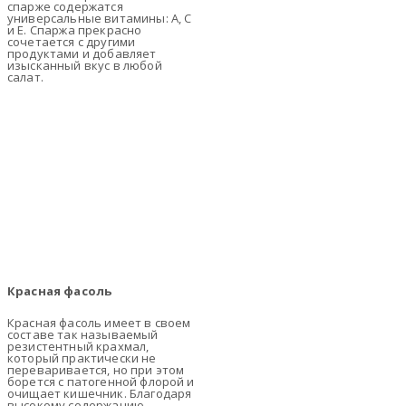
спарже содержатся
универсальные витамины: A, C
и E. Спаржа прекрасно
сочетается с другими
продуктами и добавляет
изысканный вкус в любой
салат.
Красная фасоль
Красная фасоль имеет в своем
составе так называемый
резистентный крахмал,
который практически не
переваривается, но при этом
борется с патогенной флорой и
очищает кишечник. Благодаря
высокому содержанию