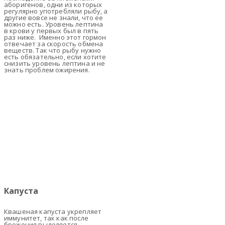
аборигенов, одни из которых
регулярно употребляли рыбу, а
другие вовсе не знали, что ее
можно есть. Уровень лептина
в крови у первых был в пять
раз ниже. Именно этот гормон
отвечает за скорость обмена
веществ. Так что рыбу нужно
есть обязательно, если хотите
снизить уровень лептина и не
знать проблем ожирения.
Капуста
Квашеная капуста укрепляет
иммунитет, так как после
брожения выделяется