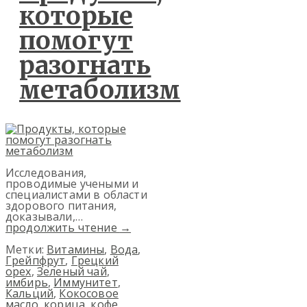
которые
помогут
разогнать
метаболизм
Исследования,
проводимые учеными и
специалистами в области
здорового питания,
доказывали,…
продолжить чтение
→
Метки:
Витамины
,
Вода
,
Грейпфрут
,
Грецкий
орех
,
Зеленый чай
,
имбирь
,
Иммунитет
,
Кальций
,
Кокосовое
масло
,
корица
,
кофе
,