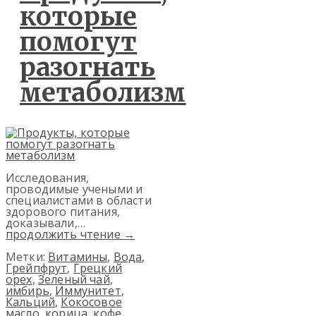
которые
помогут
разогнать
метаболизм
Исследования,
проводимые учеными и
специалистами в области
здорового питания,
доказывали,…
продолжить чтение
→
Метки:
Витамины
,
Вода
,
Грейпфрут
,
Грецкий
орех
,
Зеленый чай
,
имбирь
,
Иммунитет
,
Кальций
,
Кокосовое
масло
,
корица
,
кофе
,